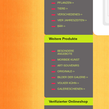
PFLANZEN->
TIERE->
VERSCHIEDENES->
VIER JAHRESZEITEN->
BÄR->
Weitere Produkte
BESONDERE
ANGEBOTE
MORBIDE KUNST
ART-SOUVENIRS
ORIGINALE->
BILDER DER GALERIE->
VOLKER KÜHN->
GALERIESCHIENEN->
Verifizierter Onlineshop