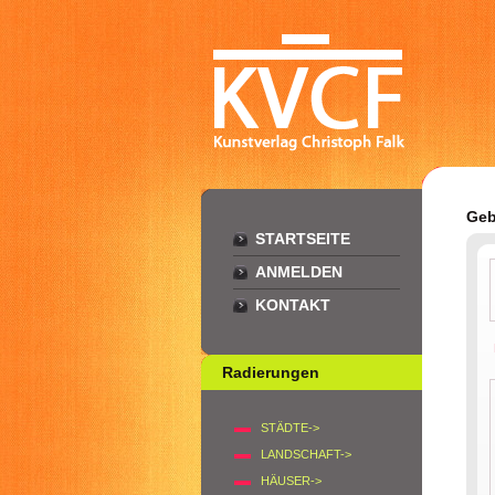
Geb
STARTSEITE
ANMELDEN
KONTAKT
Radierungen
STÄDTE->
LANDSCHAFT->
HÄUSER->