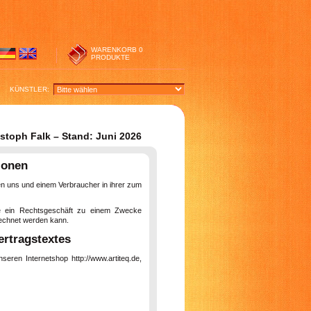
WARENKORB
0
PRODUKTE
KÜNSTLER:
toph Falk – Stand: Juni 2026
ionen
en uns und einem Verbraucher in ihrer zum
die ein Rechtsgeschäft zu einem Zwecke
erechnet werden kann.
rtragstextes
eren Internetshop http://www.artiteq.de,