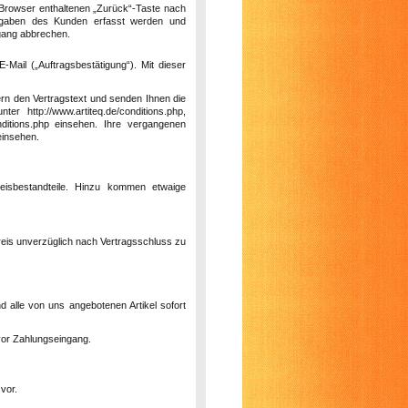
-Browser enthaltenen „Zurück“-Taste nach
 Angaben des Kunden erfasst werden und
rgang abbrechen.
-Mail („Auftragsbestätigung“). Mit dieser
ern den Vertragstext und senden Ihnen die
 http://www.artiteq.de/conditions.php,
conditions.php einsehen. Ihre vergangenen
einsehen.
eisbestandteile. Hinzu kommen etwaige
preis unverzüglich nach Vertragsschluss zu
d alle von uns angebotenen Artikel sofort
vor Zahlungseingang.
vor.