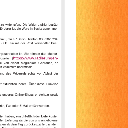
 widerrufen. Die Widerrufsfrist beträgt
förderer ist, die Ware in Besitz genommen
mm 5, 14057 Berlin, Telefon: 030-3023234,
 (z.B. ein mit der Post versandter Brief,
rgeschrieben ist. Sie können das Muster-
https://www.radierungen-
bseite (
Sie von dieser Möglichkeit Gebrauch, so
n Widerrufs übermitteln.
ung des Widerrufsrechts vor Ablauf der
rufsfunktion bereit. Über diese Funktion
ile unseres Online-Shops erreichbar sowie
rief, Fax oder E-Mail erklärt werden.
ten haben, einschließlich der Lieferkosten
der Lieferung als die von uns angebotene,
 Tagen ab dem Tag zurückzuzahlen, an dem