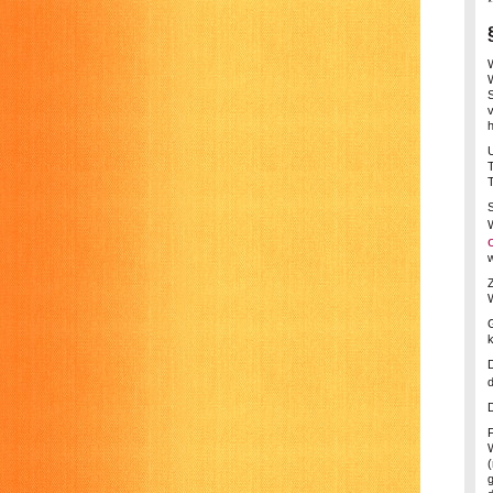
*
v
T
w
W
d
D
W