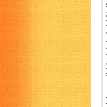
d
D
D
C
H