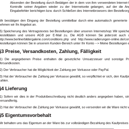
Absenden der Bestellung durch Betätigen der in dem von ihm verwendeten Internet
Kontrolle seiner Angaben wieder zu der Internetseite gelangen, auf der die
Eingabefehler berichtigen bzw. durch Schließen des Internetbrowsers den Bestellvo
Wir bestätigen den Eingang der Bestellung unmittelbar durch eine automatisch generierte E
nehmen wir Ihr Angebot an.
(5) Speicherung des Vertragstextes bei Bestellungen über unseren Internetshop: Wir speich
Bestelldaten und unsere AGB per E-Mail zu. Die AGB können Sie jederzeit auch unter
http://www.berlinerbildergalerie.com/conditions.php und http://www.radierungen-online.de/
Bestellungen können Sie in unserem Kunden-Bereich unter Ihr Konto --> Meine Bestellungen 
§3 Preise, Versandkosten, Zahlung, Fälligkeit
(1) Die angegebenen Preise enthalten die gesetzliche Umsatzsteuer und sonstige Pr
Versandkosten.
2) Der Verbraucher hat die Möglichkeit der Zahlung per Vorkasse oder PayPal.
3) Hat der Verbraucher die Zahlung per Vorkasse gewählt, so verpflichtet er sich, den Kauf
ahlen.
§4 Lieferung
(1) Sofern wir dies in der Produktbeschreibung nicht deutlich anders angegeben haben, sin
ersandfertig.
(2) Hat der Verbraucher die Zahlung per Vorkasse gewählt, so versenden wir die Ware nicht 
§5 Eigentumsvorbehalt
Wir behalten uns das Eigentum an der Ware bis zur vollständigen Bezahlung des Kaufpreises 