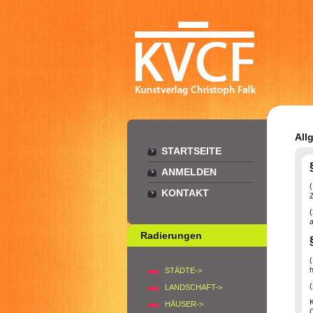
All
STARTSEITE
ANMELDEN
KONTAKT
Z
a
Radierungen
h
STÄDTE->
LANDSCHAFT->
HÄUSER->