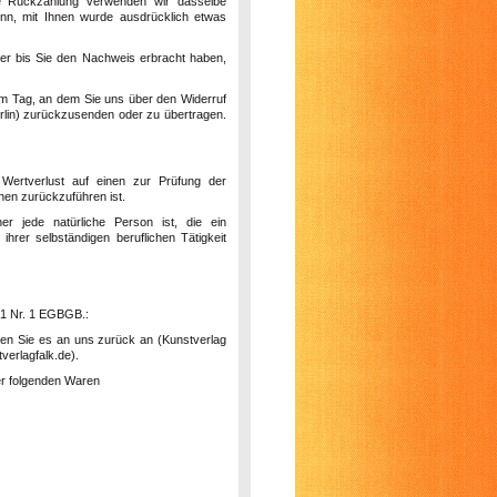
ese Rückzahlung verwenden wir dasselbe
enn, mit Ihnen wurde ausdrücklich etwas
er bis Sie den Nachweis erbracht haben,
em Tag, an dem Sie uns über den Widerruf
lin
) zurückzusenden oder zu übertragen.
Wertverlust auf einen zur Prüfung der
nen zurückzuführen ist.
r jede natürliche Person ist, die ein
rer selbständigen beruflichen Tätigkeit
. 1 Nr. 1 EGBGB.:
nden Sie es an uns zurück an (Kunstverlag
verlagfalk.de).
der folgenden Waren