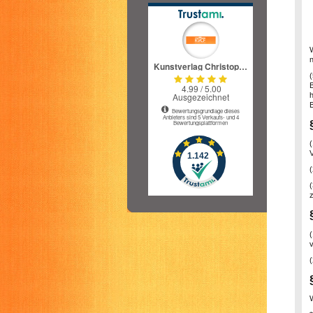
(
(
z
v