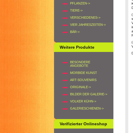
PFLANZEN->
TIERE->
VERSCHIEDENES->
s
V
VIER JAHRESZEITEN->
i
a
BÄR->
P
V
Weitere Produkte
D
BESONDERE
ANGEBOTE
MORBIDE KUNST
ART-SOUVENIRS
ORIGINALE->
BILDER DER GALERIE->
VOLKER KÜHN->
GALERIESCHIENEN->
Verifizierter Onlineshop