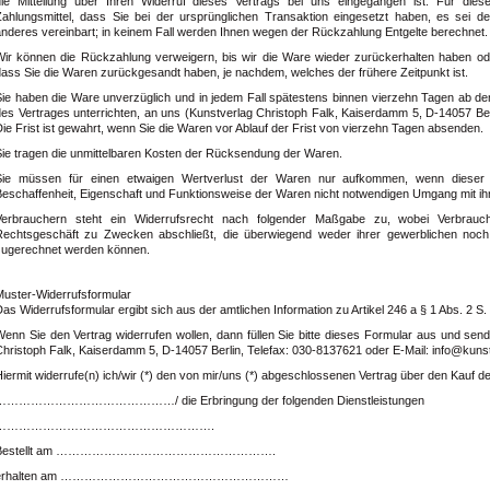
die Mitteilung über Ihren Widerruf dieses Vertrags bei uns eingegangen ist. Für di
Zahlungsmittel, dass Sie bei der ursprünglichen Transaktion eingesetzt haben, es sei d
anderes vereinbart; in keinem Fall werden Ihnen wegen der Rückzahlung Entgelte berechnet.
Wir können die Rückzahlung verweigern, bis wir die Ware wieder zurückerhalten haben od
dass Sie die Waren zurückgesandt haben, je nachdem, welches der frühere Zeitpunkt ist.
Sie haben die Ware unverzüglich und in jedem Fall spätestens binnen vierzehn Tagen ab d
es Vertrages unterrichten, an uns (
Kunstverlag Christoph Falk, Kaiserdamm 5, D-14057 Ber
ie Frist ist gewahrt, wenn Sie die Waren vor Ablauf der Frist von vierzehn Tagen absenden.
Sie tragen die unmittelbaren Kosten der Rücksendung der Waren.
Sie müssen für einen etwaigen Wertverlust der Waren nur aufkommen, wenn dieser 
Beschaffenheit, Eigenschaft und Funktionsweise der Waren nicht notwendigen Umgang mit ih
Verbrauchern steht ein Widerrufsrecht nach folgender Maßgabe zu, wobei Verbrauche
Rechtsgeschäft zu Zwecken abschließt, die überwiegend weder ihrer gewerblichen noch ih
zugerechnet werden können.
Muster-Widerrufsformular
as Widerrufsformular ergibt sich aus der amtlichen Information zu Artikel 246 a § 1 Abs. 2 S
Wenn Sie den Vertrag widerrufen wollen, dann füllen Sie bitte dieses Formular aus und se
hristoph Falk, Kaiserdamm 5, D-14057 Berlin, Telefax: 030-8137621 oder E-Mail: info@kunst
iermit widerrufe(n) ich/wir (*) den von mir/uns (*) abgeschlossenen Vertrag über den Kauf 
………………………………………/ die Erbringung der folgenden Dienstleistungen
……………………………………………….
Bestellt am ……………………………………………….
erhalten am …………………………………………………