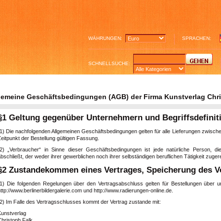
WÄHRUNGEN:
SPRACHEN:
SCHNELLSUCHE:
gemeine Geschäftsbedingungen (AGB) der Firma Kunstverlag Chris
§1 Geltung gegenüber Unternehmern und Begriffsdefinit
(1) Die nachfolgenden Allgemeinen Geschäftsbedingungen gelten für alle Lieferungen zwisch
eitpunkt der Bestellung gültigen Fassung.
(2) „Verbraucher“ in Sinne dieser Geschäftsbedingungen ist jede natürliche Person, 
bschließt, der weder ihrer gewerblichen noch ihrer selbständigen beruflichen Tätigkeit zug
§2 Zustandekommen eines Vertrages, Speicherung des Ve
(1) Die folgenden Regelungen über den Vertragsabschluss gelten für Bestellungen über uns
ttp://www.berlinerbildergalerie.com und http://www.radierungen-online.de.
(2) Im Falle des Vertragsschlusses kommt der Vertrag zustande mit:
Kunstverlag
Christoph Falk