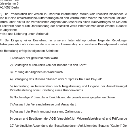
Kaiserdamm 5
D-14057 Berlin
(3) Die Präsentation der Waren in unserem Internetshop stellen kein rechtlich bindendes 
ind nur eine unverbindliche Aufforderungen an den Verbraucher, Waren zu bestellen. Mit der
erbraucher ein für ihn verbindliches Angebot auf Abschluss eines Kaufvertrages ab.Die Anna
n Textform oder durch Übersendung der bestellten Ware innerhalb von einer Woche. Nach fruc
ls abgelehnt.
reise und Lieferung unter Vorbehalt.
(4) Bei Eingang einer Bestellung in unserem Internetshop gelten folgende Regelunge
ertragsangebot ab, indem er die in unserem Internetshop vorgesehene Bestellprozedur erfolg
ie Bestellung erfolgt in folgenden Schritten:
1) Auswahl der gewünschten Ware
2) Bestätigen durch Anklicken der Buttons "In den Korb"
3) Prüfung der Angaben im Warenkorb
4) Betätigung des Buttons "Kasse" oder "Express-Kauf mit PayPal"
5) Anmeldung im Internetshop nach Registrierung und Eingabe der Anmelderanga
Direktbestellung ohne Erstellung eines Kundenkontos.
6) Nochmalige Prüfung bzw. Berichtigung der jeweiligen eingegebenen Daten.
7) Auswahl der Versandadresse und Versandart.
8) Auswahl der Rechnungsadresse und Zahlungsart.
9) Lesen und Bestätigen der AGB (einschließlich Widerrufsbelehrung) und Prüfung der
10) Verbindliche Absendung der Bestellung durch Anklicken des Buttons "Kaufen" D