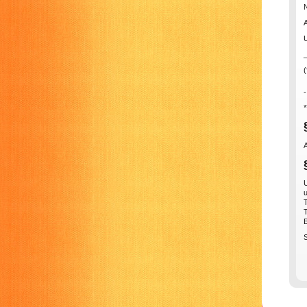
U
(
*
u
T
T
E