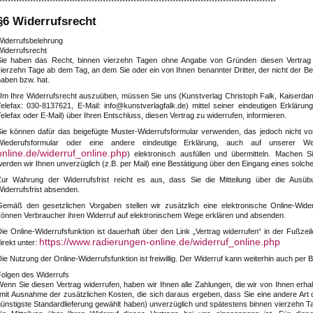
***************************************************************************************************
§6 Widerrufsrecht
Widerrufsbelehrung
Widerrufsrecht
Sie haben das Recht, binnen vierzehn Tagen ohne Angabe von Gründen diesen Vertrag zu
ierzehn Tage ab dem Tag, an dem Sie oder ein von Ihnen benannter Dritter, der nicht der Be
haben bzw. hat.
Um Ihre Widerrufsrecht auszuüben, müssen Sie uns
(Kunstverlag Christoph Falk, Kaiserda
Telefax: 030-8137621, E-Mail: info@kunstverlagfalk.de)
mittel seiner eindeutigen Erklärung
elefax oder E-Mail) über Ihren Entschluss, diesen Vertrag zu widerrufen, informieren.
Sie können dafür das beigefügte Muster-Widerrufsformular verwenden, das jedoch nicht vo
Wiederufsformular oder eine andere eindeutige Erklärung, auch auf unserer We
online.de/widerruf_online.php
) elektronisch ausfüllen und übermitteln. Machen 
erden wir Ihnen unverzüglich (z.B. per Mail) eine Bestätigung über den Eingang eines solche
Zur Wahrung der Widerrufsfrist reicht es aus, dass Sie die Mitteilung über die Ausüb
iderrufsfrist absenden.
Gemäß den gesetzlichen Vorgaben stellen wir zusätzlich eine elektronische Online-Wider
können Verbraucher ihren Widerruf auf elektronischem Wege erklären und absenden.
Die Online-Widerrufsfunktion ist dauerhaft über den Link „Vertrag widerrufen“ in der Fußze
https://www.radierungen-online.de/widerruf_online.php
irekt unter:
ie Nutzung der Online-Widerrufsfunktion ist freiwillig. Der Widerruf kann weiterhin auch per B
Folgen des Widerrufs
enn Sie diesen Vertrag widerrufen, haben wir Ihnen alle Zahlungen, die wir von Ihnen erhal
(mit Ausnahme der zusätzlichen Kosten, die sich daraus ergeben, dass Sie eine andere Art 
günstigste Standardlieferung gewählt haben) unverzüglich und spätestens binnen vierzehn