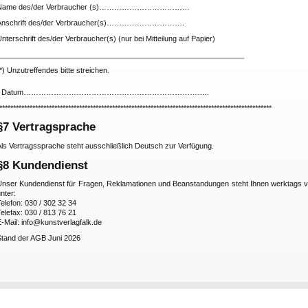
Name des/der Verbraucher (s)………………………………
Anschrift des/der Verbraucher(s)………………………….
nterschrift des/der Verbraucher(s) (nur bei Mitteilung auf Papier)
____________________________________________________________
*) Unzutreffendes bitte streichen.
- Datum………………………………………………………………..
***************************************************************************************************
§7 Vertragsprache
Als Vertragssprache steht ausschließlich Deutsch zur Verfügung.
§8 Kundendienst
Unser Kundendienst für Fragen, Reklamationen und Beanstandungen steht Ihnen werktags v
nter:
elefon: 030 / 302 32 34
elefax: 030 / 813 76 21
-Mail: info@kunstverlagfalk.de
Stand der AGB Juni 2026