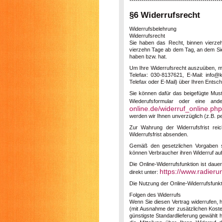
**********************************************
§6 Widerrufsrecht
Widerrufsbelehrung
Widerrufsrecht
Sie haben das Recht, binnen vierzeh
vierzehn Tage ab dem Tag, an dem Sie 
haben bzw. hat.
Um Ihre Widerrufsrecht auszuüben, 
Telefax: 030-8137621, E-Mail: info@k
Telefax oder E-Mail) über Ihren Entsch
Sie können dafür das beigefügte Must
Wiederufsformular oder eine and
online.de/widerruf_online.php
werden wir Ihnen unverzüglich (z.B. pe
Zur Wahrung der Widerrufsfrist rei
Widerrufsfrist absenden.
Gemäß den gesetzlichen Vorgaben ste
können Verbraucher ihren Widerruf au
Die Online-Widerrufsfunktion ist daue
https://www.radieru
direkt unter:
Die Nutzung der Online-Widerrufsfunktio
Folgen des Widerrufs
Wenn Sie diesen Vertrag widerrufen, h
(mit Ausnahme der zusätzlichen Kosten
günstigste Standardlieferung gewählt