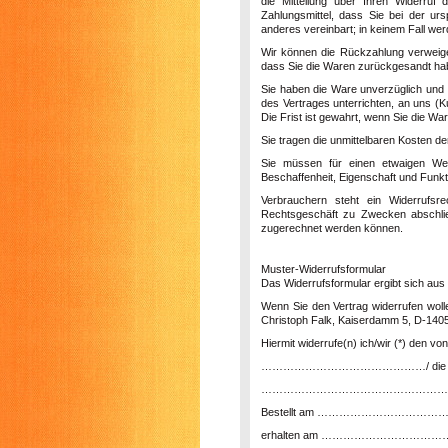
die Mitteilung über Ihren Widerruf
Zahlungsmittel, dass Sie bei der ur
anderes vereinbart; in keinem Fall w
Wir können die Rückzahlung verweige
dass Sie die Waren zurückgesandt habe
Sie haben die Ware unverzüglich und 
des Vertrages unterrichten, an uns (
K
Die Frist ist gewahrt, wenn Sie die Wa
Sie tragen die unmittelbaren Kosten 
Sie müssen für einen etwaigen Wer
Beschaffenheit, Eigenschaft und Funk
Verbrauchern steht ein Widerrufsr
Rechtsgeschäft zu Zwecken abschließ
zugerechnet werden können.
Muster-Widerrufsformular
Das Widerrufsformular ergibt sich aus 
Wenn Sie den Vertrag widerrufen woll
Christoph Falk, Kaiserdamm 5, D-14057
Hiermit widerrufe(n) ich/wir (*) den 
………………………………………/ die Erbringu
……………………………………………
Bestellt am …………………………
erhalten am ………………………