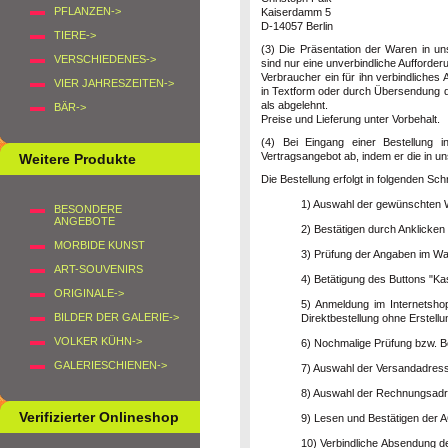
PFLANZEN->
Kaiserdamm 5
D-14057 Berlin
TIERE->
(3) Die Präsentation der Waren in un
VERSCHIEDENES->
sind nur eine unverbindliche Aufforde
Verbraucher ein für ihn verbindliches
VIER JAHRESZEITEN->
in Textform oder durch Übersendung de
als abgelehnt.
BÄR->
Preise und Lieferung unter Vorbehalt.
(4) Bei Eingang einer Bestellung 
Vertragsangebot ab, indem er die in u
Weitere Produkte
Die Bestellung erfolgt in folgenden Schr
1) Auswahl der gewünschten
BESONDERE
ANGEBOTE
2) Bestätigen durch Anklicken
MORBIDE KUNST
3) Prüfung der Angaben im W
ART-SOUVENIRS
4) Betätigung des Buttons "Ka
ORIGINALE->
5) Anmeldung im Internetsho
BILDER DER GALERIE->
Direktbestellung ohne Erstell
VOLKER KÜHN->
6) Nochmalige Prüfung bzw. Be
GALERIESCHIENEN->
7) Auswahl der Versandadress
8) Auswahl der Rechnungsadr
Verifizierter Onlineshop
9) Lesen und Bestätigen der A
10) Verbindliche Absendung d