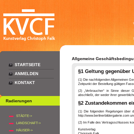
Allgemeine Geschäftsbedingun
STARTSEITE
§1 Geltung gegenüber U
ANMELDEN
(1) Die nachfolgenden Allgemeinen Ges
KONTAKT
Zeitpunkt der Bestellung gültigen Fass
(2) „Verbraucher“ in Sinne dieser 
abschließt, der weder ihrer gewerblic
Radierungen
§2 Zustandekommen ein
(1) Die folgenden Regelungen über de
http://www.berlinerbildergalerie.com u
STÄDTE->
(2) Im Falle des Vertragsschlusses ko
LANDSCHAFT->
Kunstverlag
HÄUSER->
Christoph Falk