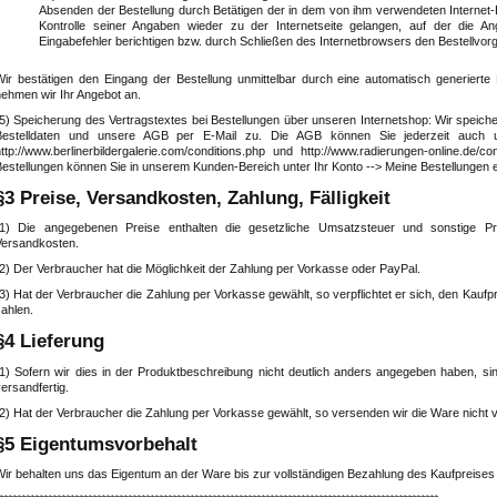
Absenden der Bestellung durch Betätigen der in dem von ihm verwendeten Internet
Kontrolle seiner Angaben wieder zu der Internetseite gelangen, auf der die
Eingabefehler berichtigen bzw. durch Schließen des Internetbrowsers den Bestellvo
Wir bestätigen den Eingang der Bestellung unmittelbar durch eine automatisch generierte E
nehmen wir Ihr Angebot an.
(5) Speicherung des Vertragstextes bei Bestellungen über unseren Internetshop: Wir speich
Bestelldaten und unsere AGB per E-Mail zu. Die AGB können Sie jederzeit auch unter
http://www.berlinerbildergalerie.com/conditions.php und http://www.radierungen-online.de/
Bestellungen können Sie in unserem Kunden-Bereich unter Ihr Konto --> Meine Bestellungen 
§3 Preise, Versandkosten, Zahlung, Fälligkeit
(1) Die angegebenen Preise enthalten die gesetzliche Umsatzsteuer und sonstige Pr
Versandkosten.
2) Der Verbraucher hat die Möglichkeit der Zahlung per Vorkasse oder PayPal.
3) Hat der Verbraucher die Zahlung per Vorkasse gewählt, so verpflichtet er sich, den Kauf
ahlen.
§4 Lieferung
(1) Sofern wir dies in der Produktbeschreibung nicht deutlich anders angegeben haben, sin
ersandfertig.
(2) Hat der Verbraucher die Zahlung per Vorkasse gewählt, so versenden wir die Ware nicht 
§5 Eigentumsvorbehalt
Wir behalten uns das Eigentum an der Ware bis zur vollständigen Bezahlung des Kaufpreises 