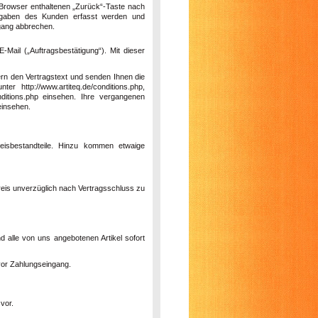
-Browser enthaltenen „Zurück“-Taste nach
 Angaben des Kunden erfasst werden und
rgang abbrechen.
-Mail („Auftragsbestätigung“). Mit dieser
ern den Vertragstext und senden Ihnen die
 http://www.artiteq.de/conditions.php,
conditions.php einsehen. Ihre vergangenen
einsehen.
eisbestandteile. Hinzu kommen etwaige
preis unverzüglich nach Vertragsschluss zu
d alle von uns angebotenen Artikel sofort
vor Zahlungseingang.
vor.