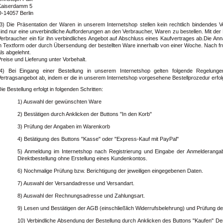
Kaiserdamm 5
D-14057 Berlin
(3) Die Präsentation der Waren in unserem Internetshop stellen kein rechtlich bindendes 
ind nur eine unverbindliche Aufforderungen an den Verbraucher, Waren zu bestellen. Mit der
erbraucher ein für ihn verbindliches Angebot auf Abschluss eines Kaufvertrages ab.Die Anna
n Textform oder durch Übersendung der bestellten Ware innerhalb von einer Woche. Nach fruc
ls abgelehnt.
reise und Lieferung unter Vorbehalt.
(4) Bei Eingang einer Bestellung in unserem Internetshop gelten folgende Regelunge
ertragsangebot ab, indem er die in unserem Internetshop vorgesehene Bestellprozedur erfolg
ie Bestellung erfolgt in folgenden Schritten:
1) Auswahl der gewünschten Ware
2) Bestätigen durch Anklicken der Buttons "In den Korb"
3) Prüfung der Angaben im Warenkorb
4) Betätigung des Buttons "Kasse" oder "Express-Kauf mit PayPal"
5) Anmeldung im Internetshop nach Registrierung und Eingabe der Anmelderanga
Direktbestellung ohne Erstellung eines Kundenkontos.
6) Nochmalige Prüfung bzw. Berichtigung der jeweiligen eingegebenen Daten.
7) Auswahl der Versandadresse und Versandart.
8) Auswahl der Rechnungsadresse und Zahlungsart.
9) Lesen und Bestätigen der AGB (einschließlich Widerrufsbelehrung) und Prüfung der
10) Verbindliche Absendung der Bestellung durch Anklicken des Buttons "Kaufen" D