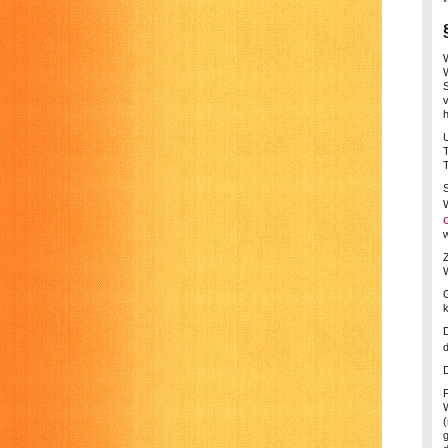
*
v
T
w
W
d
D
W