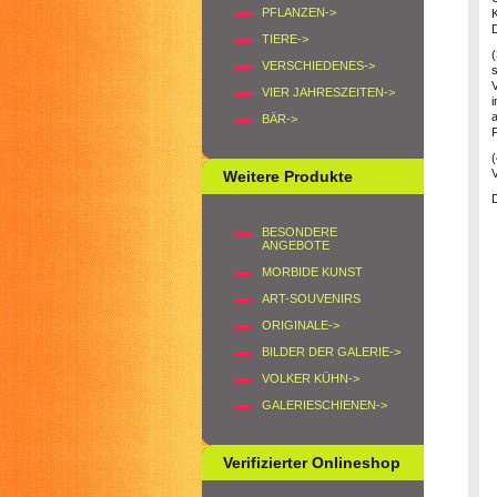
PFLANZEN->
TIERE->
VERSCHIEDENES->
s
V
VIER JAHRESZEITEN->
i
a
BÄR->
P
V
Weitere Produkte
D
BESONDERE
ANGEBOTE
MORBIDE KUNST
ART-SOUVENIRS
ORIGINALE->
BILDER DER GALERIE->
VOLKER KÜHN->
GALERIESCHIENEN->
Verifizierter Onlineshop