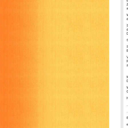
d
D
D
C
H