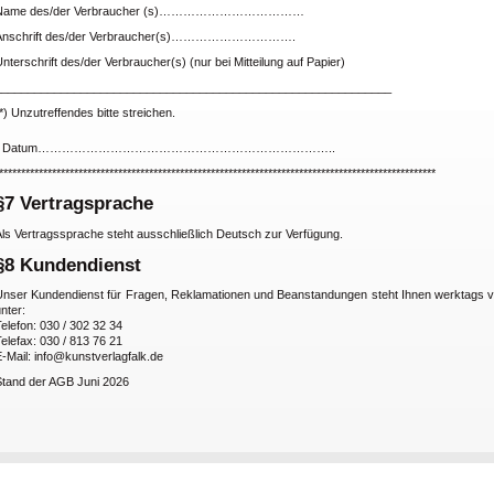
Name des/der Verbraucher (s)………………………………
Anschrift des/der Verbraucher(s)………………………….
nterschrift des/der Verbraucher(s) (nur bei Mitteilung auf Papier)
____________________________________________________________
*) Unzutreffendes bitte streichen.
- Datum………………………………………………………………..
***************************************************************************************************
§7 Vertragsprache
Als Vertragssprache steht ausschließlich Deutsch zur Verfügung.
§8 Kundendienst
Unser Kundendienst für Fragen, Reklamationen und Beanstandungen steht Ihnen werktags v
nter:
elefon: 030 / 302 32 34
elefax: 030 / 813 76 21
-Mail: info@kunstverlagfalk.de
Stand der AGB Juni 2026