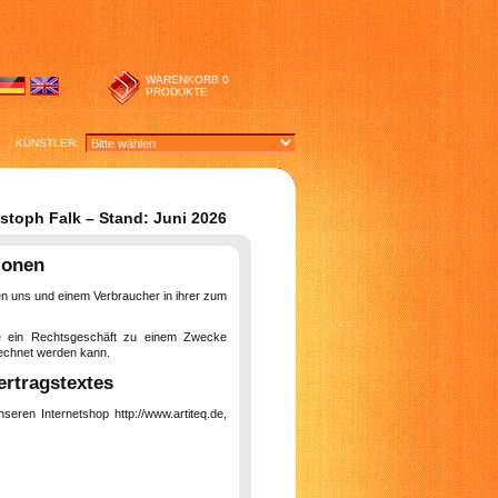
WARENKORB
0
PRODUKTE
KÜNSTLER:
toph Falk – Stand: Juni 2026
ionen
en uns und einem Verbraucher in ihrer zum
die ein Rechtsgeschäft zu einem Zwecke
erechnet werden kann.
rtragstextes
eren Internetshop http://www.artiteq.de,