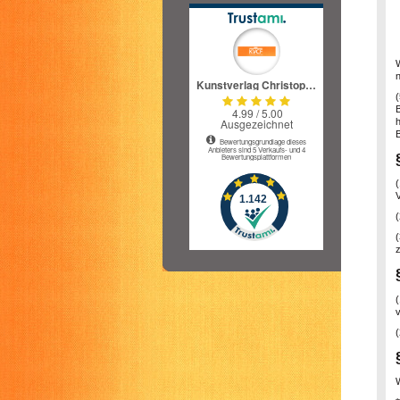
(
(
z
v