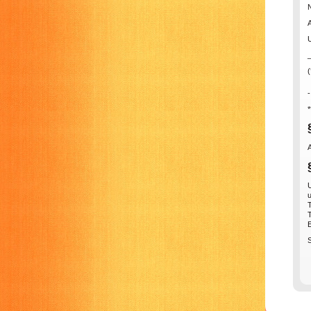
U
(
*
u
T
T
E