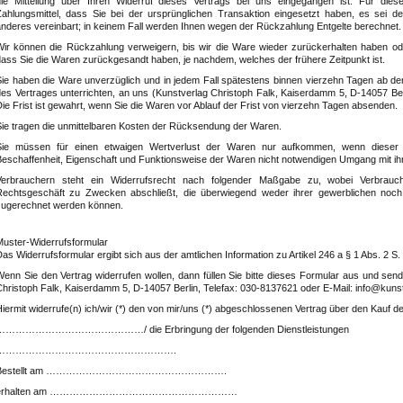
die Mitteilung über Ihren Widerruf dieses Vertrags bei uns eingegangen ist. Für di
Zahlungsmittel, dass Sie bei der ursprünglichen Transaktion eingesetzt haben, es sei d
anderes vereinbart; in keinem Fall werden Ihnen wegen der Rückzahlung Entgelte berechnet.
Wir können die Rückzahlung verweigern, bis wir die Ware wieder zurückerhalten haben od
dass Sie die Waren zurückgesandt haben, je nachdem, welches der frühere Zeitpunkt ist.
Sie haben die Ware unverzüglich und in jedem Fall spätestens binnen vierzehn Tagen ab d
es Vertrages unterrichten, an uns (
Kunstverlag Christoph Falk, Kaiserdamm 5, D-14057 Ber
ie Frist ist gewahrt, wenn Sie die Waren vor Ablauf der Frist von vierzehn Tagen absenden.
Sie tragen die unmittelbaren Kosten der Rücksendung der Waren.
Sie müssen für einen etwaigen Wertverlust der Waren nur aufkommen, wenn dieser 
Beschaffenheit, Eigenschaft und Funktionsweise der Waren nicht notwendigen Umgang mit ih
Verbrauchern steht ein Widerrufsrecht nach folgender Maßgabe zu, wobei Verbrauche
Rechtsgeschäft zu Zwecken abschließt, die überwiegend weder ihrer gewerblichen noch ih
zugerechnet werden können.
Muster-Widerrufsformular
as Widerrufsformular ergibt sich aus der amtlichen Information zu Artikel 246 a § 1 Abs. 2 S
Wenn Sie den Vertrag widerrufen wollen, dann füllen Sie bitte dieses Formular aus und se
hristoph Falk, Kaiserdamm 5, D-14057 Berlin, Telefax: 030-8137621 oder E-Mail: info@kunst
iermit widerrufe(n) ich/wir (*) den von mir/uns (*) abgeschlossenen Vertrag über den Kauf 
………………………………………/ die Erbringung der folgenden Dienstleistungen
……………………………………………….
Bestellt am ……………………………………………….
erhalten am …………………………………………………