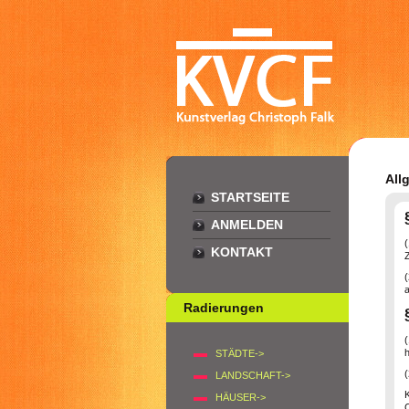
All
STARTSEITE
ANMELDEN
KONTAKT
Z
a
Radierungen
h
STÄDTE->
LANDSCHAFT->
HÄUSER->