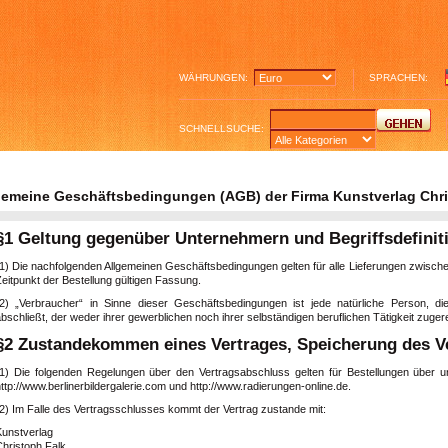
WÄHRUNGEN:
SPRACHEN:
SCHNELLSUCHE:
gemeine Geschäftsbedingungen (AGB) der Firma Kunstverlag Chris
§1 Geltung gegenüber Unternehmern und Begriffsdefinit
(1) Die nachfolgenden Allgemeinen Geschäftsbedingungen gelten für alle Lieferungen zwisch
eitpunkt der Bestellung gültigen Fassung.
(2) „Verbraucher“ in Sinne dieser Geschäftsbedingungen ist jede natürliche Person, 
bschließt, der weder ihrer gewerblichen noch ihrer selbständigen beruflichen Tätigkeit zug
§2 Zustandekommen eines Vertrages, Speicherung des Ve
(1) Die folgenden Regelungen über den Vertragsabschluss gelten für Bestellungen über uns
ttp://www.berlinerbildergalerie.com und http://www.radierungen-online.de.
(2) Im Falle des Vertragsschlusses kommt der Vertrag zustande mit:
Kunstverlag
Christoph Falk