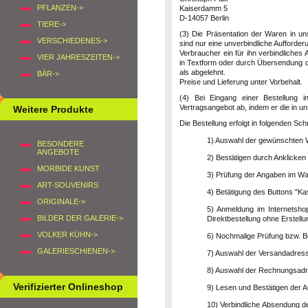
PFLANZEN->
Kaiserdamm 5
D-14057 Berlin
TIERE->
(3) Die Präsentation der Waren in un
VERSCHIEDENES->
sind nur eine unverbindliche Aufforde
Verbraucher ein für ihn verbindliches
VIER JAHRESZEITEN->
in Textform oder durch Übersendung de
als abgelehnt.
BÄR->
Preise und Lieferung unter Vorbehalt.
(4) Bei Eingang einer Bestellung 
Vertragsangebot ab, indem er die in u
Weitere Produkte
Die Bestellung erfolgt in folgenden Schr
1) Auswahl der gewünschten
BESONDERE
ANGEBOTE
2) Bestätigen durch Anklicken
MORBIDE KUNST
3) Prüfung der Angaben im W
ART-SOUVENIRS
4) Betätigung des Buttons "Ka
ORIGINALE->
5) Anmeldung im Internetsho
BILDER DER GALERIE->
Direktbestellung ohne Erstell
VOLKER KÜHN->
6) Nochmalige Prüfung bzw. Be
GALERIESCHIENEN->
7) Auswahl der Versandadress
8) Auswahl der Rechnungsadr
Verifizierter Onlineshop
9) Lesen und Bestätigen der A
10) Verbindliche Absendung d