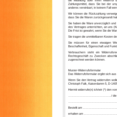
die Mitteilung über Ihren Widerruf
Zahlungsmittel, dass Sie bei der ur
anderes vereinbart; in keinem Fall w
Wir können die Rückzahlung verweige
dass Sie die Waren zurückgesandt habe
Sie haben die Ware unverzüglich und 
des Vertrages unterrichten, an uns (
K
Die Frist ist gewahrt, wenn Sie die Wa
Sie tragen die unmittelbaren Kosten 
Sie müssen für einen etwaigen Wer
Beschaffenheit, Eigenschaft und Funk
Verbrauchern steht ein Widerrufsr
Rechtsgeschäft zu Zwecken abschließ
zugerechnet werden können.
Muster-Widerrufsformular
Das Widerrufsformular ergibt sich aus 
Wenn Sie den Vertrag widerrufen woll
Christoph Falk, Kaiserdamm 5, D-14057
Hiermit widerrufe(n) ich/wir (*) den 
………………………………………/ die Erbringu
……………………………………………
Bestellt am …………………………
erhalten am ………………………