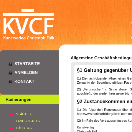
Allgemeine Geschäftsbedingun
STARTSEITE
§1 Geltung gegenüber U
ANMELDEN
(1) Die nachfolgenden Allgemeinen Ges
KONTAKT
Zeitpunkt der Bestellung gültigen Fass
(2) „Verbraucher“ in Sinne dieser 
abschließt, der weder ihrer gewerblic
Radierungen
§2 Zustandekommen ein
(1) Die folgenden Regelungen über de
http://www.berlinerbildergalerie.com u
STÄDTE->
(2) Im Falle des Vertragsschlusses ko
LANDSCHAFT->
Kunstverlag
HÄUSER->
Christoph Falk