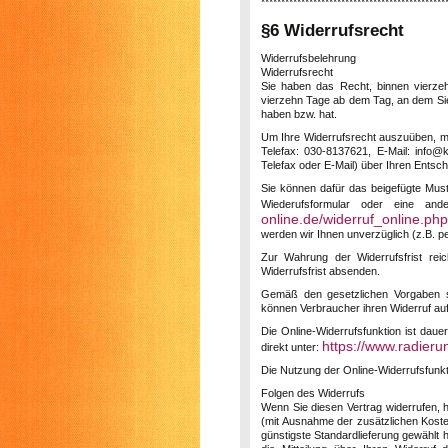
**********************************************
§6 Widerrufsrecht
Widerrufsbelehrung
Widerrufsrecht
Sie haben das Recht, binnen vierzeh
vierzehn Tage ab dem Tag, an dem Sie 
haben bzw. hat.
Um Ihre Widerrufsrecht auszuüben, 
Telefax: 030-8137621, E-Mail: info@k
Telefax oder E-Mail) über Ihren Entsch
Sie können dafür das beigefügte Must
Wiederufsformular oder eine and
online.de/widerruf_online.php
werden wir Ihnen unverzüglich (z.B. pe
Zur Wahrung der Widerrufsfrist rei
Widerrufsfrist absenden.
Gemäß den gesetzlichen Vorgaben ste
können Verbraucher ihren Widerruf au
Die Online-Widerrufsfunktion ist daue
https://www.radieru
direkt unter:
Die Nutzung der Online-Widerrufsfunktio
Folgen des Widerrufs
Wenn Sie diesen Vertrag widerrufen, h
(mit Ausnahme der zusätzlichen Kosten
günstigste Standardlieferung gewählt