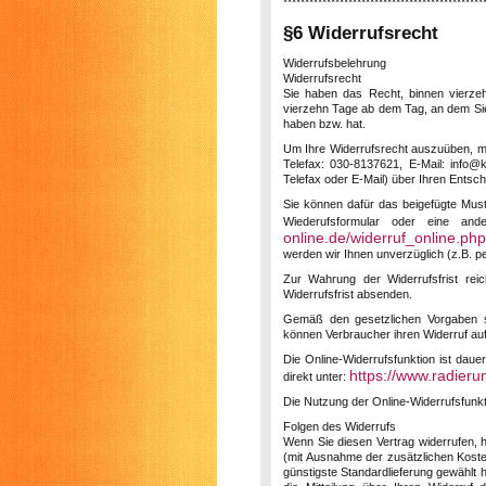
**********************************************
§6 Widerrufsrecht
Widerrufsbelehrung
Widerrufsrecht
Sie haben das Recht, binnen vierzeh
vierzehn Tage ab dem Tag, an dem Sie 
haben bzw. hat.
Um Ihre Widerrufsrecht auszuüben, 
Telefax: 030-8137621, E-Mail: info@k
Telefax oder E-Mail) über Ihren Entsch
Sie können dafür das beigefügte Must
Wiederufsformular oder eine and
online.de/widerruf_online.php
werden wir Ihnen unverzüglich (z.B. pe
Zur Wahrung der Widerrufsfrist rei
Widerrufsfrist absenden.
Gemäß den gesetzlichen Vorgaben ste
können Verbraucher ihren Widerruf au
Die Online-Widerrufsfunktion ist daue
https://www.radieru
direkt unter:
Die Nutzung der Online-Widerrufsfunktio
Folgen des Widerrufs
Wenn Sie diesen Vertrag widerrufen, h
(mit Ausnahme der zusätzlichen Kosten
günstigste Standardlieferung gewählt