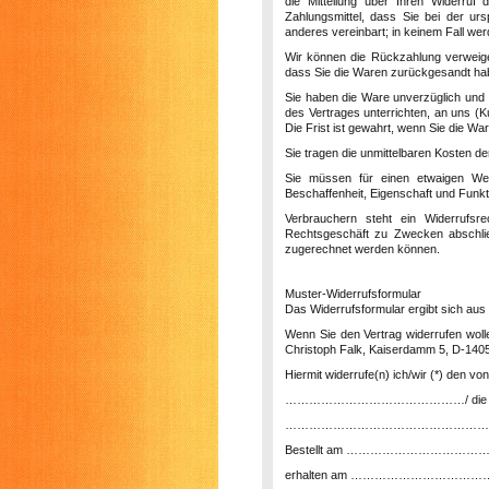
die Mitteilung über Ihren Widerruf
Zahlungsmittel, dass Sie bei der ur
anderes vereinbart; in keinem Fall w
Wir können die Rückzahlung verweige
dass Sie die Waren zurückgesandt habe
Sie haben die Ware unverzüglich und 
des Vertrages unterrichten, an uns (
K
Die Frist ist gewahrt, wenn Sie die Wa
Sie tragen die unmittelbaren Kosten 
Sie müssen für einen etwaigen Wer
Beschaffenheit, Eigenschaft und Funk
Verbrauchern steht ein Widerrufsr
Rechtsgeschäft zu Zwecken abschließ
zugerechnet werden können.
Muster-Widerrufsformular
Das Widerrufsformular ergibt sich aus 
Wenn Sie den Vertrag widerrufen woll
Christoph Falk, Kaiserdamm 5, D-14057
Hiermit widerrufe(n) ich/wir (*) den 
………………………………………/ die Erbringu
……………………………………………
Bestellt am …………………………
erhalten am ………………………