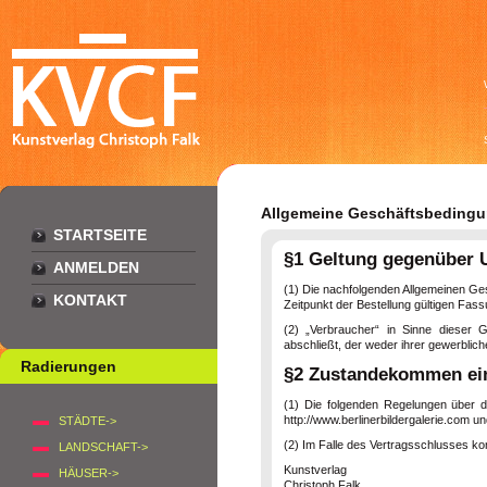
Allgemeine Geschäftsbedingun
STARTSEITE
§1 Geltung gegenüber U
ANMELDEN
(1) Die nachfolgenden Allgemeinen Ges
KONTAKT
Zeitpunkt der Bestellung gültigen Fass
(2) „Verbraucher“ in Sinne dieser 
abschließt, der weder ihrer gewerblic
Radierungen
§2 Zustandekommen ein
(1) Die folgenden Regelungen über de
http://www.berlinerbildergalerie.com u
STÄDTE->
(2) Im Falle des Vertragsschlusses ko
LANDSCHAFT->
Kunstverlag
HÄUSER->
Christoph Falk