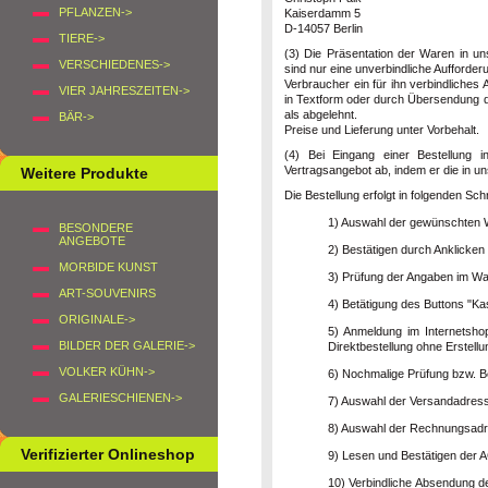
PFLANZEN->
Kaiserdamm 5
D-14057 Berlin
TIERE->
(3) Die Präsentation der Waren in un
VERSCHIEDENES->
sind nur eine unverbindliche Aufforde
Verbraucher ein für ihn verbindliches
VIER JAHRESZEITEN->
in Textform oder durch Übersendung de
als abgelehnt.
BÄR->
Preise und Lieferung unter Vorbehalt.
(4) Bei Eingang einer Bestellung 
Vertragsangebot ab, indem er die in u
Weitere Produkte
Die Bestellung erfolgt in folgenden Schr
1) Auswahl der gewünschten
BESONDERE
ANGEBOTE
2) Bestätigen durch Anklicken
MORBIDE KUNST
3) Prüfung der Angaben im W
ART-SOUVENIRS
4) Betätigung des Buttons "Ka
ORIGINALE->
5) Anmeldung im Internetsho
BILDER DER GALERIE->
Direktbestellung ohne Erstell
VOLKER KÜHN->
6) Nochmalige Prüfung bzw. Be
GALERIESCHIENEN->
7) Auswahl der Versandadress
8) Auswahl der Rechnungsadr
Verifizierter Onlineshop
9) Lesen und Bestätigen der A
10) Verbindliche Absendung d