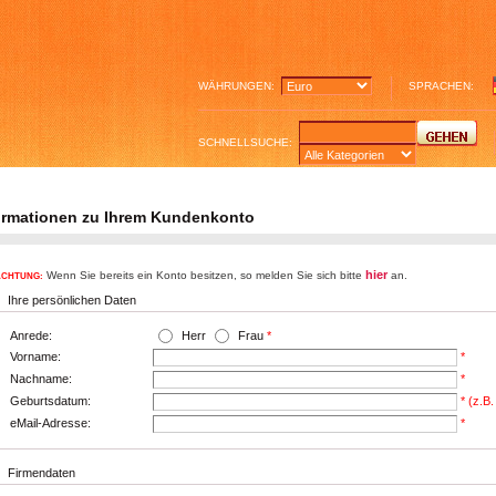
WÄHRUNGEN:
SPRACHEN:
SCHNELLSUCHE:
ormationen zu Ihrem Kundenkonto
hier
Wenn Sie bereits ein Konto besitzen, so melden Sie sich bitte
an.
ACHTUNG:
Ihre persönlichen Daten
Anrede:
Herr
Frau
*
Vorname:
*
Nachname:
*
Geburtsdatum:
* (z.B
eMail-Adresse:
*
Firmendaten