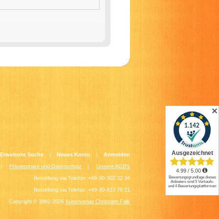
✕
Erweiterte Suche
|
Neues Konto
|
Anmelden
|
Privatsphäre und Datenschutz
|
Unsere AGB's
Bestellung via Telefon: +49-30-302 32 34
Bestellung via Telefax: +49-30-813 76 21
Copyright © 1982-2026
Kunstverlag Christoph Falk
.