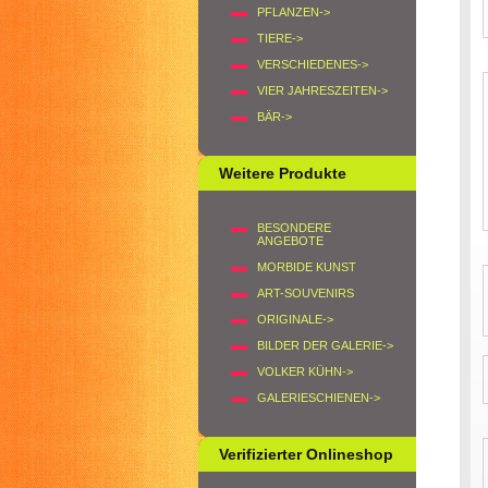
PFLANZEN->
TIERE->
VERSCHIEDENES->
VIER JAHRESZEITEN->
BÄR->
Weitere Produkte
BESONDERE
ANGEBOTE
MORBIDE KUNST
ART-SOUVENIRS
ORIGINALE->
BILDER DER GALERIE->
VOLKER KÜHN->
GALERIESCHIENEN->
Verifizierter Onlineshop