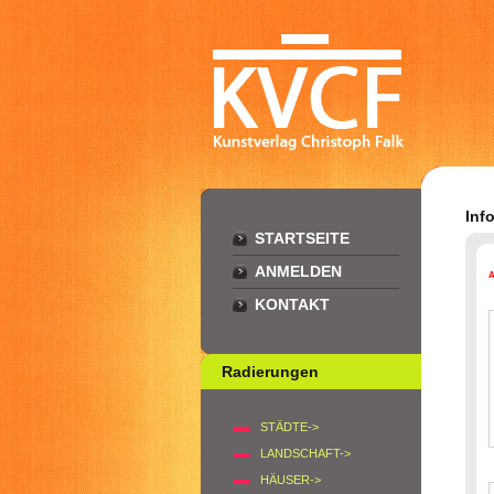
Inf
STARTSEITE
ANMELDEN
KONTAKT
Radierungen
STÄDTE->
LANDSCHAFT->
HÄUSER->