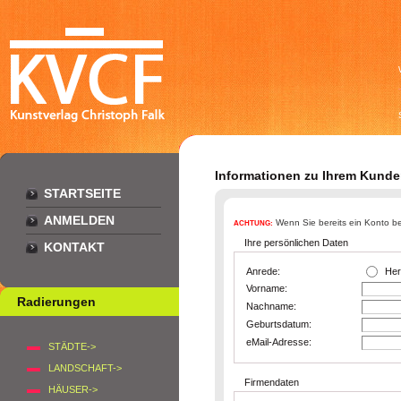
Informationen zu Ihrem Kund
STARTSEITE
ANMELDEN
Wenn Sie bereits ein Konto be
ACHTUNG:
Ihre persönlichen Daten
KONTAKT
Anrede:
Her
Vorname:
Radierungen
Nachname:
Geburtsdatum:
eMail-Adresse:
STÄDTE->
LANDSCHAFT->
Firmendaten
HÄUSER->