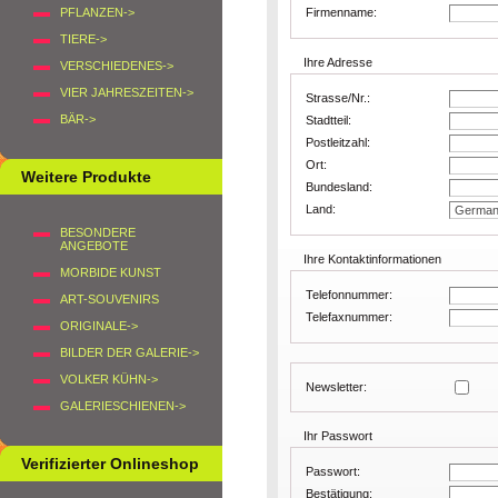
PFLANZEN->
Firmenname:
TIERE->
Ihre Adresse
VERSCHIEDENES->
VIER JAHRESZEITEN->
Strasse/Nr.:
BÄR->
Stadtteil:
Postleitzahl:
Ort:
Weitere Produkte
Bundesland:
Land:
BESONDERE
ANGEBOTE
Ihre Kontaktinformationen
MORBIDE KUNST
Telefonnummer:
ART-SOUVENIRS
Telefaxnummer:
ORIGINALE->
BILDER DER GALERIE->
VOLKER KÜHN->
Newsletter:
GALERIESCHIENEN->
Ihr Passwort
Verifizierter Onlineshop
Passwort:
Bestätigung: