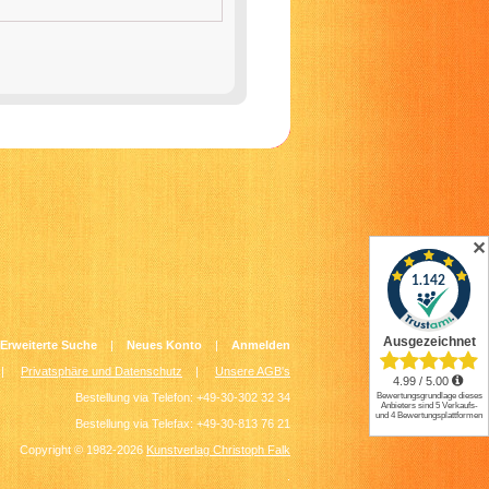
✕
Erweiterte Suche
|
Neues Konto
|
Anmelden
|
Privatsphäre und Datenschutz
|
Unsere AGB's
Bestellung via Telefon: +49-30-302 32 34
Bestellung via Telefax: +49-30-813 76 21
Copyright © 1982-2026
Kunstverlag Christoph Falk
.