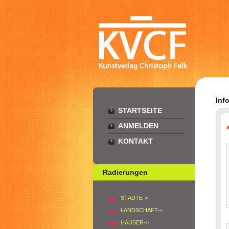
Inf
STARTSEITE
ANMELDEN
KONTAKT
Radierungen
STÄDTE->
LANDSCHAFT->
HÄUSER->