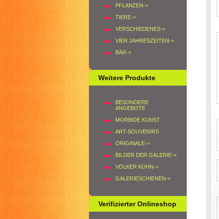
PFLANZEN->
TIERE->
VERSCHIEDENES->
VIER JAHRESZEITEN->
BÄR->
Weitere Produkte
BESONDERE
ANGEBOTE
MORBIDE KUNST
ART-SOUVENIRS
ORIGINALE->
BILDER DER GALERIE->
VOLKER KÜHN->
GALERIESCHIENEN->
Verifizierter Onlineshop