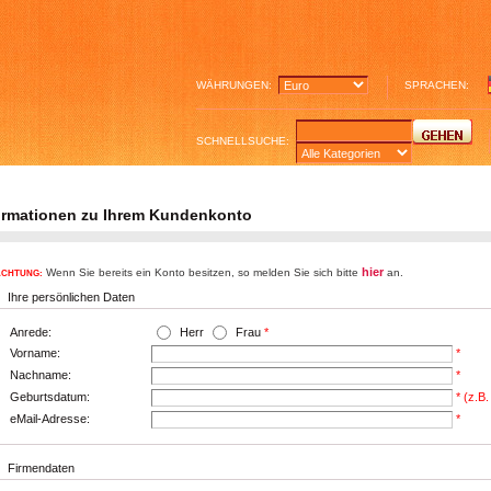
WÄHRUNGEN:
SPRACHEN:
SCHNELLSUCHE:
ormationen zu Ihrem Kundenkonto
hier
Wenn Sie bereits ein Konto besitzen, so melden Sie sich bitte
an.
ACHTUNG:
Ihre persönlichen Daten
Anrede:
Herr
Frau
*
Vorname:
*
Nachname:
*
Geburtsdatum:
* (z.B
eMail-Adresse:
*
Firmendaten