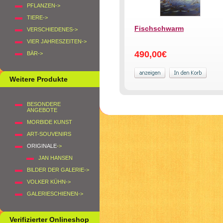
PFLANZEN->
TIERE->
Fischschwarm
VERSCHIEDENES->
VIER JAHRESZEITEN->
490,00€
BÄR->
Weitere Produkte
BESONDERE
ANGEBOTE
MORBIDE KUNST
ART-SOUVENIRS
ORIGINALE
->
JAN HANSEN
BILDER DER GALERIE->
VOLKER KÜHN->
GALERIESCHIENEN->
Verifizierter Onlineshop