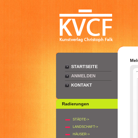
Mel
STARTSEITE
ANMELDEN
KONTAKT
Radierungen
STÄDTE->
LANDSCHAFT->
HÄUSER->