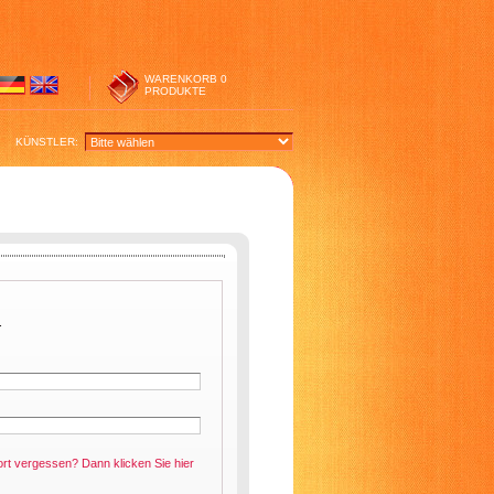
WARENKORB
0
PRODUKTE
KÜNSTLER:
.
ort vergessen? Dann klicken Sie
hier