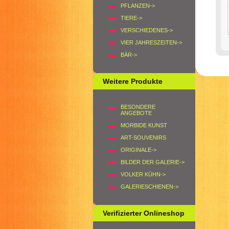
PFLANZEN->
TIERE->
VERSCHIEDENES->
VIER JAHRESZEITEN->
BÄR->
Weitere Produkte
BESONDERE
ANGEBOTE
MORBIDE KUNST
ART-SOUVENIRS
ORIGINALE->
BILDER DER GALERIE->
VOLKER KÜHN->
GALERIESCHIENEN->
Verifizierter Onlineshop