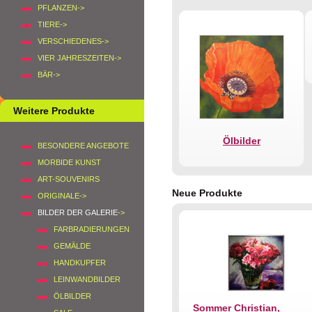
PFLANZEN->
TIERE->
VERSCHIEDENES->
VIER JAHRESZEITEN->
BÄR->
Weitere Produkte
Ölbilder
BESONDERE ANGEBOTE
MORBIDE KUNST
ART-SOUVENIRS
Neue Produkte
ORIGINALE->
BILDER DER GALERIE
->
FARBRADIERUNGEN
GEMÄLDE
HANDKUPFER
LEINWANDBILDER
ÖLBILDER
Sommer Christian,