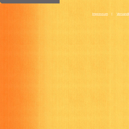
Impressum
|
Versandk