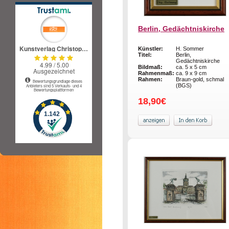
Berlin, Gedächtniskirche
Künstler:
H. Sommer
Titel:
Berlin,
Gedächtniskirche
Bildmaß:
ca. 5 x 5 cm
Rahmenmaß:
ca. 9 x 9 cm
Rahmen:
Braun-gold, schmal
(BGS)
18,90€