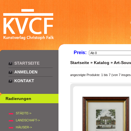
Preis:
Startseite
»
Katalog
»
Art-Souv
STARTSEITE
ANMELDEN
angezeigte Produkte:
1
bis
7
(von
7
insges
KONTAKT
Radierungen
STÄDTE->
LANDSCHAFT->
HÄUSER->