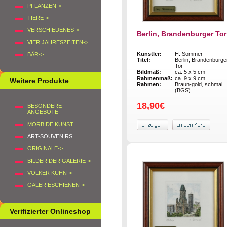
PFLANZEN->
TIERE->
VERSCHIEDENES->
Berlin, Brandenburger Tor
VIER JAHRESZEITEN->
Künstler:
H. Sommer
BÄR->
Titel:
Berlin, Brandenburge
Tor
Bildmaß:
ca. 5 x 5 cm
Rahmenmaß:
ca. 9 x 9 cm
Weitere Produkte
Rahmen:
Braun-gold, schmal
(BGS)
18,90€
BESONDERE
ANGEBOTE
MORBIDE KUNST
ART-SOUVENIRS
ORIGINALE->
BILDER DER GALERIE->
VOLKER KÜHN->
GALERIESCHIENEN->
Verifizierter Onlineshop