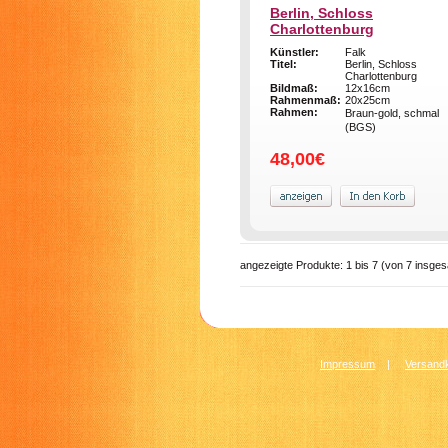
Berlin, Schloss
Charlottenburg
Künstler:
Falk
Titel:
Berlin, Schloss
Charlottenburg
Bildmaß:
12x16cm
Rahmenmaß:
20x25cm
Rahmen:
Braun-gold, schmal
(BGS)
48,00€
angezeigte Produkte:
1
bis
7
(von
7
insges
Impressum
|
Versandk