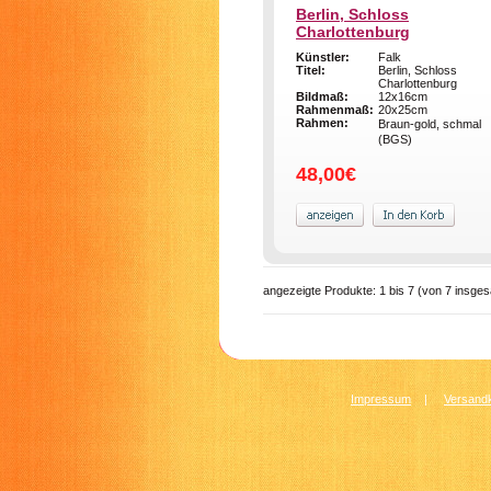
Berlin, Schloss
Charlottenburg
Künstler:
Falk
Titel:
Berlin, Schloss
Charlottenburg
Bildmaß:
12x16cm
Rahmenmaß:
20x25cm
Rahmen:
Braun-gold, schmal
(BGS)
48,00€
angezeigte Produkte:
1
bis
7
(von
7
insges
Impressum
|
Versandk