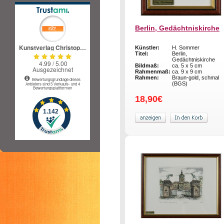
Berlin, Gedächtniskirche
Künstler:
H. Sommer
Titel:
Berlin,
Gedächtniskirche
Bildmaß:
ca. 5 x 5 cm
Rahmenmaß:
ca. 9 x 9 cm
Rahmen:
Braun-gold, schmal
(BGS)
18,90€