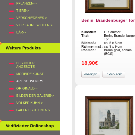
PFLANZEN->
TIERE->
VERSCHIEDENES->
Berlin, Brandenburger Tor
VIER JAHRESZEITEN->
Künstler:
H. Sommer
BÄR->
Titel:
Berlin, Brandenburge
Tor
Bildmaß:
ca. 5 x 5 cm
Rahmenmaß:
ca. 9 x 9 cm
Weitere Produkte
Rahmen:
Braun-gold, schmal
(BGS)
18,90€
BESONDERE
ANGEBOTE
MORBIDE KUNST
ART-SOUVENIRS
ORIGINALE->
BILDER DER GALERIE->
VOLKER KÜHN->
GALERIESCHIENEN->
Verifizierter Onlineshop