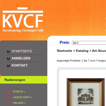
Preis:
Startseite
»
Katalog
»
Art-Souv
STARTSEITE
ANMELDEN
angezeigte Produkte:
1
bis
7
(von
7
insges
KONTAKT
Radierungen
STÄDTE->
LANDSCHAFT->
HÄUSER->