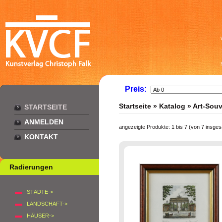
Preis:
Startseite
»
Katalog
»
Art-Souv
STARTSEITE
ANMELDEN
angezeigte Produkte:
1
bis
7
(von
7
insges
KONTAKT
Radierungen
STÄDTE->
LANDSCHAFT->
HÄUSER->