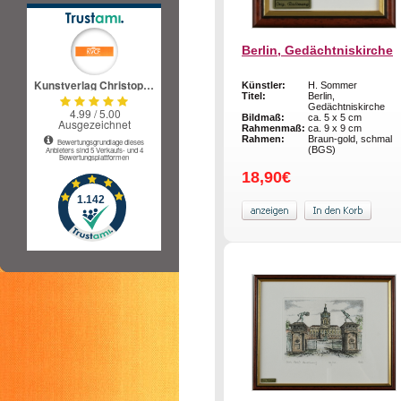
Berlin, Gedächtniskirche
Künstler:
H. Sommer
Titel:
Berlin,
Gedächtniskirche
Bildmaß:
ca. 5 x 5 cm
Rahmenmaß:
ca. 9 x 9 cm
Rahmen:
Braun-gold, schmal
(BGS)
18,90€