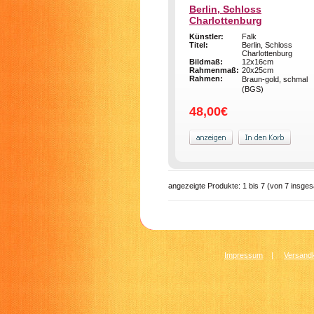
Berlin, Schloss
Charlottenburg
Künstler:
Falk
Titel:
Berlin, Schloss
Charlottenburg
Bildmaß:
12x16cm
Rahmenmaß:
20x25cm
Rahmen:
Braun-gold, schmal
(BGS)
48,00€
angezeigte Produkte:
1
bis
7
(von
7
insges
Impressum
|
Versandk