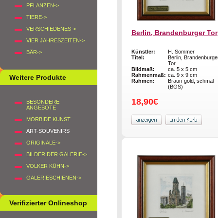
PFLANZEN->
TIERE->
VERSCHIEDENES->
Berlin, Brandenburger Tor
VIER JAHRESZEITEN->
Künstler:
H. Sommer
BÄR->
Titel:
Berlin, Brandenburge
Tor
Bildmaß:
ca. 5 x 5 cm
Rahmenmaß:
ca. 9 x 9 cm
Weitere Produkte
Rahmen:
Braun-gold, schmal
(BGS)
18,90€
BESONDERE
ANGEBOTE
MORBIDE KUNST
ART-SOUVENIRS
ORIGINALE->
BILDER DER GALERIE->
VOLKER KÜHN->
GALERIESCHIENEN->
Verifizierter Onlineshop