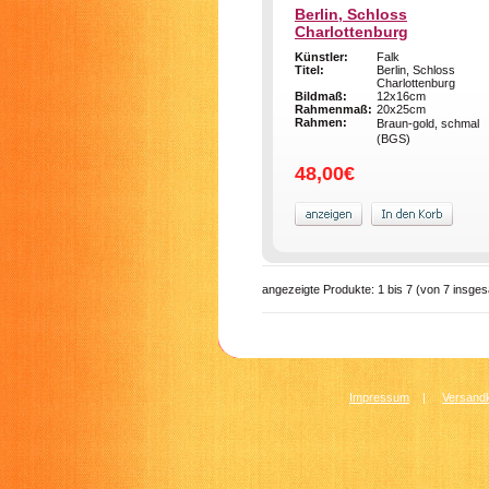
Berlin, Schloss
Charlottenburg
Künstler:
Falk
Titel:
Berlin, Schloss
Charlottenburg
Bildmaß:
12x16cm
Rahmenmaß:
20x25cm
Rahmen:
Braun-gold, schmal
(BGS)
48,00€
angezeigte Produkte:
1
bis
7
(von
7
insges
Impressum
|
Versandk