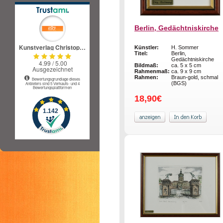
Berlin, Gedächtniskirche
Künstler:
H. Sommer
Titel:
Berlin,
Gedächtniskirche
Bildmaß:
ca. 5 x 5 cm
Rahmenmaß:
ca. 9 x 9 cm
Rahmen:
Braun-gold, schmal
(BGS)
18,90€