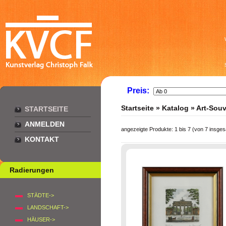
Preis:
Startseite
»
Katalog
»
Art-Souv
STARTSEITE
ANMELDEN
angezeigte Produkte:
1
bis
7
(von
7
insges
KONTAKT
Radierungen
STÄDTE->
LANDSCHAFT->
HÄUSER->