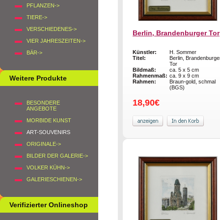
PFLANZEN->
TIERE->
VERSCHIEDENES->
Berlin, Brandenburger Tor
VIER JAHRESZEITEN->
Künstler:
H. Sommer
BÄR->
Titel:
Berlin, Brandenburge
Tor
Bildmaß:
ca. 5 x 5 cm
Rahmenmaß:
ca. 9 x 9 cm
Weitere Produkte
Rahmen:
Braun-gold, schmal
(BGS)
18,90€
BESONDERE
ANGEBOTE
MORBIDE KUNST
ART-SOUVENIRS
ORIGINALE->
BILDER DER GALERIE->
VOLKER KÜHN->
GALERIESCHIENEN->
Verifizierter Onlineshop