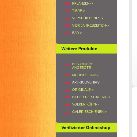
PFLANZEN->
TIERE->
VERSCHIEDENES->
VIER JAHRESZEITEN->
BÄR->
Weitere Produkte
BESONDERE
ANGEBOTE
MORBIDE KUNST
ART-SOUVENIRS
ORIGINALE->
BILDER DER GALERIE->
VOLKER KÜHN->
GALERIESCHIENEN->
Verifizierter Onlineshop