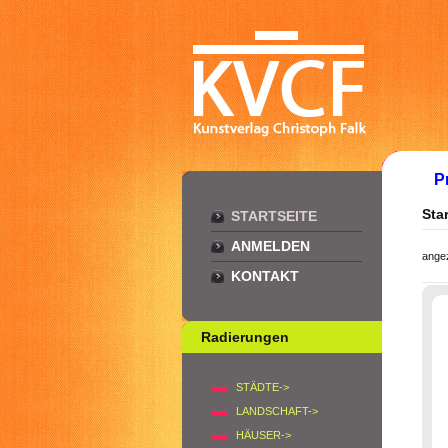
P
Star
STARTSEITE
ANMELDEN
ange
KONTAKT
Radierungen
STÄDTE->
LANDSCHAFT->
HÄUSER->