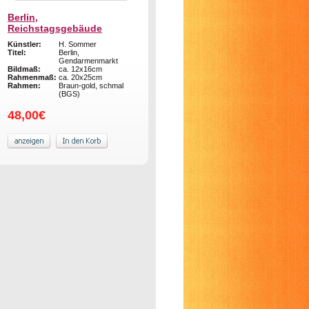
Berlin,
Reichstagsgebäude
Künstler:
H. Sommer
Titel:
Berlin,
Gendarmenmarkt
Bildmaß:
ca. 12x16cm
Rahmenmaß:
ca. 20x25cm
Rahmen:
Braun-gold, schmal
(BGS)
48,00€