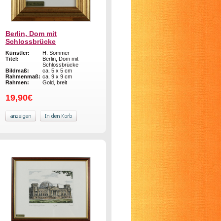
Berlin, Dom mit
Schlossbrücke
Künstler:
H. Sommer
Titel:
Berlin, Dom mit
Schlossbrücke
Bildmaß:
ca. 5 x 5 cm
Rahmenmaß:
ca. 9 x 9 cm
Rahmen:
Gold, breit
19,90€