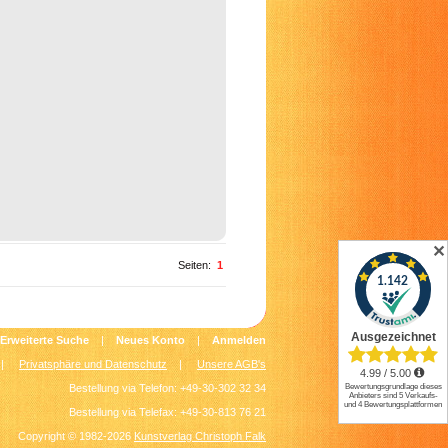
✕
Seiten:
1
Erweiterte Suche
|
Neues Konto
|
Anmelden
|
Privatsphäre und Datenschutz
|
Unsere AGB's
Bestellung via Telefon: +49-30-302 32 34
Bestellung via Telefax: +49-30-813 76 21
Copyright © 1982-2026
Kunstverlag Christoph Falk