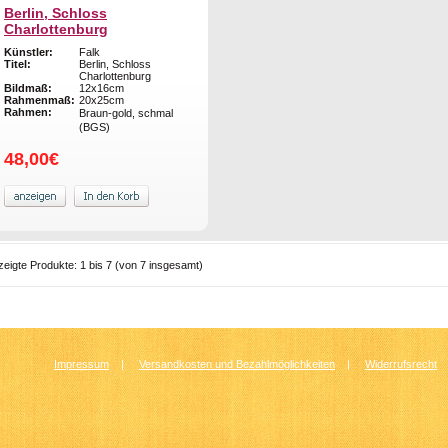
Berlin, Schloss
Charlottenburg
Künstler:
Falk
Titel:
Berlin, Schloss
Charlottenburg
Bildmaß:
12x16cm
Rahmenmaß:
20x25cm
Rahmen:
Braun-gold, schmal
(BGS)
48,00€
zeigte Produkte:
1
bis
7
(von
7
insgesamt)
Impressum
|
Versandkosten und Bezahlmöglichkeiten
|
Widerrufsrecht