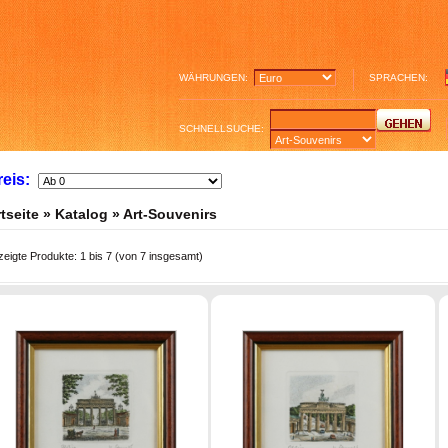
WÄHRUNGEN:
SPRACHEN:
SCHNELLSUCHE:
reis:
tseite
»
Katalog
»
Art-Souvenirs
zeigte Produkte:
1
bis
7
(von
7
insgesamt)