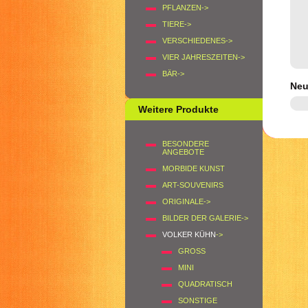
PFLANZEN->
TIERE->
VERSCHIEDENES->
VIER JAHRESZEITEN->
BÄR->
Neu
Weitere Produkte
BESONDERE
ANGEBOTE
MORBIDE KUNST
ART-SOUVENIRS
ORIGINALE->
BILDER DER GALERIE->
VOLKER KÜHN
->
GROSS
MINI
QUADRATISCH
SONSTIGE