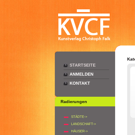
Kat
STARTSEITE
ANMELDEN
KONTAKT
Radierungen
STÄDTE->
LANDSCHAFT->
HÄUSER->