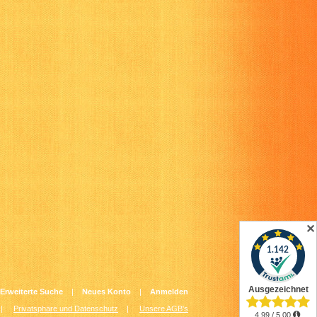
✕
Erweiterte Suche
|
Neues Konto
|
Anmelden
|
Privatsphäre und Datenschutz
|
Unsere AGB's