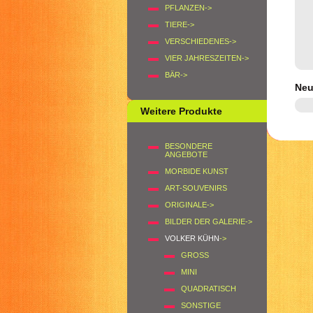
PFLANZEN->
TIERE->
VERSCHIEDENES->
VIER JAHRESZEITEN->
BÄR->
Neu
Weitere Produkte
BESONDERE
ANGEBOTE
MORBIDE KUNST
ART-SOUVENIRS
ORIGINALE->
BILDER DER GALERIE->
VOLKER KÜHN
->
GROSS
MINI
QUADRATISCH
SONSTIGE