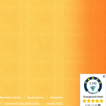
✕
Erweiterte Suche
|
Neues Konto
|
Anmelden
|
Privatsphäre und Datenschutz
|
Unsere AGB's