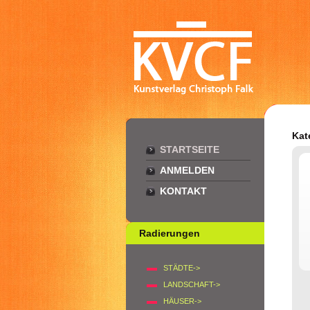
Kat
STARTSEITE
ANMELDEN
KONTAKT
Radierungen
STÄDTE->
LANDSCHAFT->
HÄUSER->