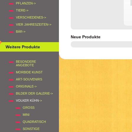
PFLANZEN->
TIERE->
VERSCHIEDENES->
VIER JAHRESZEITEN->
BÄR->
Neue Produkte
Weitere Produkte
BESONDERE
ANGEBOTE
MORBIDE KUNST
ART-SOUVENIRS
ORIGINALE->
BILDER DER GALERIE->
VOLKER KÜHN
->
GROSS
MINI
QUADRATISCH
SONSTIGE