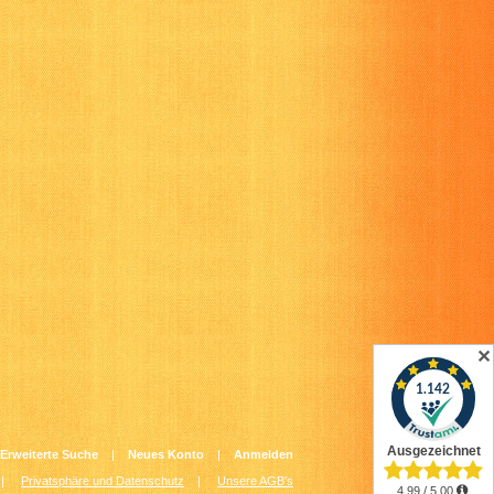
✕
Erweiterte Suche
|
Neues Konto
|
Anmelden
|
Privatsphäre und Datenschutz
|
Unsere AGB's