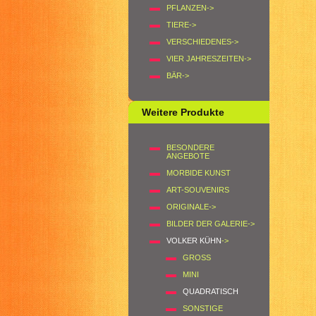
PFLANZEN->
TIERE->
VERSCHIEDENES->
VIER JAHRESZEITEN->
BÄR->
Weitere Produkte
BESONDERE
ANGEBOTE
MORBIDE KUNST
ART-SOUVENIRS
ORIGINALE->
BILDER DER GALERIE->
VOLKER KÜHN
->
GROSS
MINI
QUADRATISCH
SONSTIGE