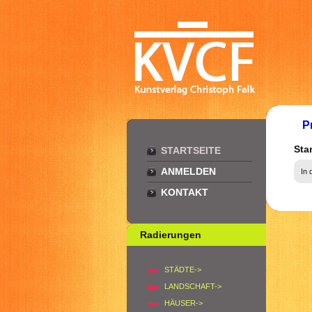
P
Star
STARTSEITE
ANMELDEN
In 
KONTAKT
Radierungen
STÄDTE->
LANDSCHAFT->
HÄUSER->