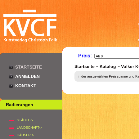
Preis:
Startseite
»
Katalog
»
Volker 
STARTSEITE
ANMELDEN
In der ausgewählten Preisspanne und Kate
KONTAKT
Radierungen
STÄDTE->
LANDSCHAFT->
HÄUSER->