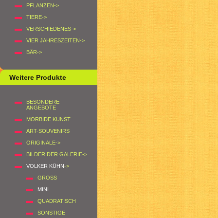
PFLANZEN->
TIERE->
VERSCHIEDENES->
VIER JAHRESZEITEN->
BÄR->
Weitere Produkte
BESONDERE
ANGEBOTE
MORBIDE KUNST
ART-SOUVENIRS
ORIGINALE->
BILDER DER GALERIE->
VOLKER KÜHN
->
GROSS
MINI
QUADRATISCH
SONSTIGE