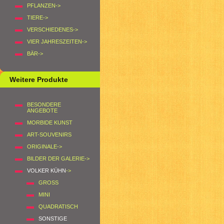
PFLANZEN->
TIERE->
VERSCHIEDENES->
VIER JAHRESZEITEN->
BÄR->
Weitere Produkte
BESONDERE
ANGEBOTE
MORBIDE KUNST
ART-SOUVENIRS
ORIGINALE->
BILDER DER GALERIE->
VOLKER KÜHN
->
GROSS
MINI
QUADRATISCH
SONSTIGE