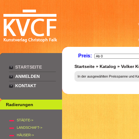
Preis:
Startseite
»
Katalog
»
Volker 
STARTSEITE
ANMELDEN
In der ausgewählten Preisspanne und Kate
KONTAKT
Radierungen
STÄDTE->
LANDSCHAFT->
HÄUSER->