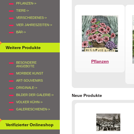
PFLANZEN->
TIERE->
VERSCHIEDENES->
VIER JAHRESZEITEN->
BÄR->
Weitere Produkte
Pflanzen
BESONDERE
ANGEBOTE
MORBIDE KUNST
ART-SOUVENIRS
ORIGINALE->
BILDER DER GALERIE->
Neue Produkte
VOLKER KÜHN->
GALERIESCHIENEN->
Verifizierter Onlineshop