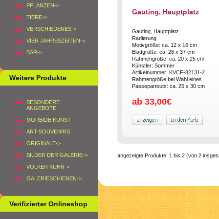
PFLANZEN->
Gauting, Hauptplatz
TIERE->
VERSCHIEDENES->
Gauting, Hauptplatz
Radierung
VIER JAHRESZEITEN->
Motivgröße: ca. 12 x 16 cm
Blattgröße: ca. 26 x 37 cm
BÄR->
Rahmengröße: ca. 20 x 25 cm
Künstler: Sommer
Artikelnummer: KVCF-82131-2
Weitere Produkte
Rahmengröße bei Wahl eines
Passepartouts: ca. 25 x 30 cm
ab 33,00€
BESONDERE
ANGEBOTE
MORBIDE KUNST
ART-SOUVENIRS
ORIGINALE->
BILDER DER GALERIE->
angezeigte Produkte:
1
bis
2
(von
2
insges
VOLKER KÜHN->
GALERIESCHIENEN->
Verifizierter Onlineshop