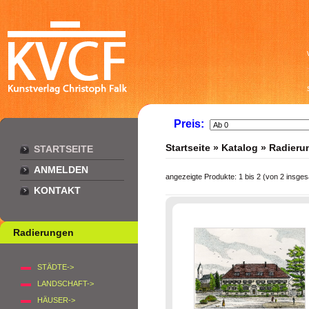
Preis:
Startseite
»
Katalog
»
Radieru
STARTSEITE
ANMELDEN
angezeigte Produkte:
1
bis
2
(von
2
insges
KONTAKT
Radierungen
STÄDTE->
LANDSCHAFT->
HÄUSER->