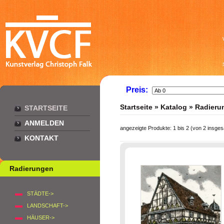
Preis:
Startseite
»
Katalog
»
Radieru
STARTSEITE
ANMELDEN
angezeigte Produkte:
1
bis
2
(von
2
insges
KONTAKT
Radierungen
STÄDTE->
LANDSCHAFT->
HÄUSER->