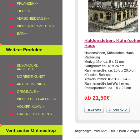
PFLANZEN->
TIERE->
VERSCHIEDENES->
VIER JAHRESZEITEN->
BÄR->
Haldensleben, Kühn'sche
Haus
Weitere Produkte
Haldensleben, Kühn'sches Haus
Radierung
Motivgröße: ca. 8 x 11 cm
BESONDERE
Blattgröße: ca. 18 x 24 cm
ANGEBOTE
Rahmengröße: ca. 15,0 x 20,0 cm
Künstler: Behrens
MORBIDE KUNST
Artikelnummer: KVCF-0-324-2
Rahmengröße bei Wahl eines
ART-SOUVENIRS
Passepartouts: ca. 18 x 22 cm
ORIGINALE->
ab 21,50€
BILDER DER GALERIE->
VOLKER KÜHN->
GALERIESCHIENEN->
Verifizierter Onlineshop
angezeigte Produkte:
1
bis
2
(von
2
insges