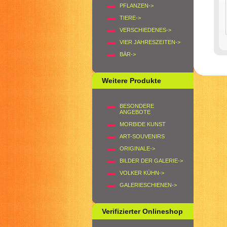
PFLANZEN->
TIERE->
VERSCHIEDENES->
VIER JAHRESZEITEN->
BÄR->
Weitere Produkte
BESONDERE
ANGEBOTE
MORBIDE KUNST
ART-SOUVENIRS
ORIGINALE->
BILDER DER GALERIE->
VOLKER KÜHN->
GALERIESCHIENEN->
Verifizierter Onlineshop