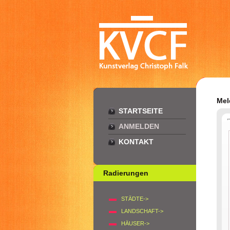
Mel
STARTSEITE
ANMELDEN
KONTAKT
Radierungen
STÄDTE->
LANDSCHAFT->
HÄUSER->