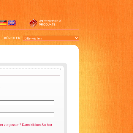
WARENKORB
0
PRODUKTE
KÜNSTLER:
.
ort vergessen? Dann klicken Sie
hier