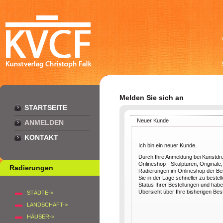
Melden Sie sich an
STARTSEITE
Neuer Kunde
ANMELDEN
KONTAKT
Ich bin ein neuer Kunde.
Durch Ihre Anmeldung bei Kunstdr
Onlineshop - Skulpturen, Originale,
Radierungen
Radierungen im Onlineshop der Berl
Sie in der Lage schneller zu bestel
Status Ihrer Bestellungen und habe
Übersicht über Ihre bisherigen Bes
STÄDTE->
LANDSCHAFT->
HÄUSER->