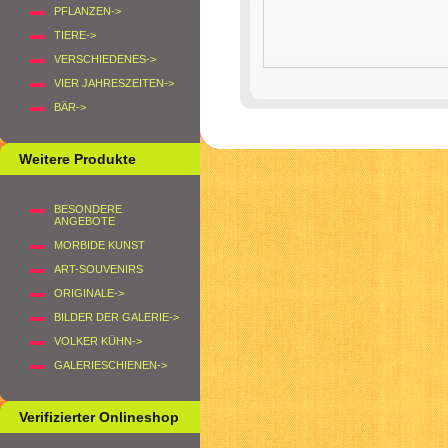
PFLANZEN->
TIERE->
VERSCHIEDENES->
VIER JAHRESZEITEN->
BÄR->
Weitere Produkte
BESONDERE
ANGEBOTE
MORBIDE KUNST
ART-SOUVENIRS
ORIGINALE->
BILDER DER GALERIE->
VOLKER KÜHN->
GALERIESCHIENEN->
Verifizierter Onlineshop