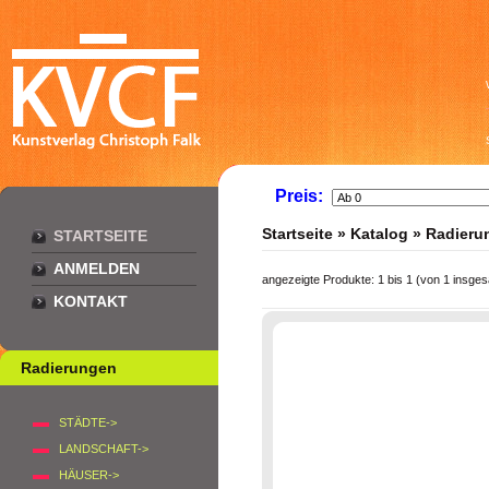
Preis:
Startseite
»
Katalog
»
Radieru
STARTSEITE
ANMELDEN
angezeigte Produkte:
1
bis
1
(von
1
insges
KONTAKT
Radierungen
STÄDTE->
LANDSCHAFT->
HÄUSER->