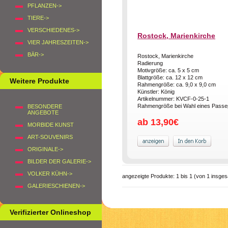
PFLANZEN->
TIERE->
VERSCHIEDENES->
Rostock, Marienkirche
VIER JAHRESZEITEN->
BÄR->
Rostock, Marienkirche
Radierung
Motivgröße: ca. 5 x 5 cm
Blattgröße: ca. 12 x 12 cm
Weitere Produkte
Rahmengröße: ca. 9,0 x 9,0 cm
Künstler: König
Artikelnummer: KVCF-0-25-1
Rahmengröße bei Wahl eines Passepa
BESONDERE
ANGEBOTE
ab 13,90€
MORBIDE KUNST
ART-SOUVENIRS
ORIGINALE->
BILDER DER GALERIE->
VOLKER KÜHN->
angezeigte Produkte:
1
bis
1
(von
1
insges
GALERIESCHIENEN->
Verifizierter Onlineshop