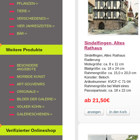
PFLANZEN->
TIERE->
VERSCHIEDENES->
VIER JAHRESZEITEN->
BÄR->
Sindelfingen, Altes
Rathaus
Weitere Produkte
Sindelfingen, Altes Rathaus
Radierung
Motivgröße: ca. 8 x 11 cm
BESONDERE
Blattgröße: ca. 18 x 24 cm
ANGEBOTE
Rahmengröße: ca. 15,0 x 20,0 cm
MORBIDE KUNST
Künstler: Beloch
Artikelnummer: KVCF-C 71-04
ART-SOUVENIRS
Rahmengröße bei Wahl eines
Passepartouts: ca. 18 x 22 cm
ORIGINALE->
BILDER DER GALERIE->
ab 21,50€
VOLKER KÜHN->
GALERIESCHIENEN->
Verifizierter Onlineshop