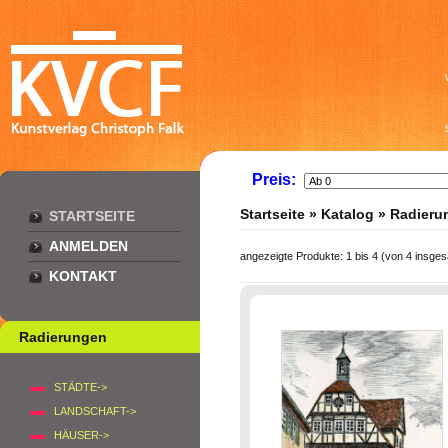
Preis:
Startseite
»
Katalog
»
Radieru
STARTSEITE
ANMELDEN
angezeigte Produkte:
1
bis
4
(von
4
insges
KONTAKT
Radierungen
STÄDTE->
LANDSCHAFT->
HÄUSER->