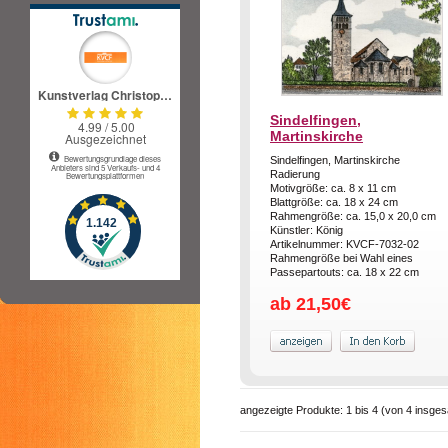
Sindelfingen,
Martinskirche
Sindelfingen, Martinskirche
Radierung
Motivgröße: ca. 8 x 11 cm
Blattgröße: ca. 18 x 24 cm
Rahmengröße: ca. 15,0 x 20,0 cm
Künstler: König
Artikelnummer: KVCF-7032-02
Rahmengröße bei Wahl eines
Passepartouts: ca. 18 x 22 cm
ab 21,50€
angezeigte Produkte:
1
bis
4
(von
4
insges