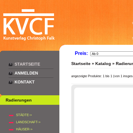
Preis:
Startseite
»
Katalog
»
Radieru
STARTSEITE
ANMELDEN
angezeigte Produkte:
1
bis
1
(von
1
insges
KONTAKT
Radierungen
STÄDTE->
LANDSCHAFT->
HÄUSER->