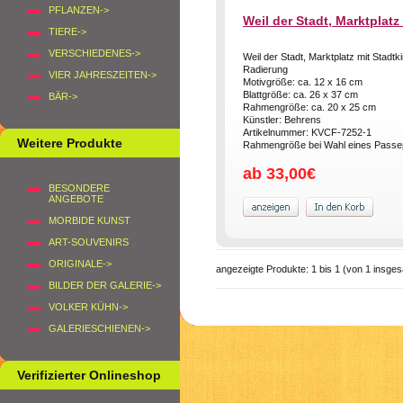
PFLANZEN->
Weil der Stadt, Marktplatz
TIERE->
VERSCHIEDENES->
Weil der Stadt, Marktplatz mit Stadtk
Radierung
VIER JAHRESZEITEN->
Motivgröße: ca. 12 x 16 cm
Blattgröße: ca. 26 x 37 cm
BÄR->
Rahmengröße: ca. 20 x 25 cm
Künstler: Behrens
Artikelnummer: KVCF-7252-1
Weitere Produkte
Rahmengröße bei Wahl eines Passep
ab 33,00€
BESONDERE
ANGEBOTE
MORBIDE KUNST
ART-SOUVENIRS
ORIGINALE->
angezeigte Produkte:
1
bis
1
(von
1
insges
BILDER DER GALERIE->
VOLKER KÜHN->
GALERIESCHIENEN->
Verifizierter Onlineshop