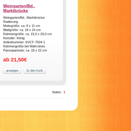
Weingarten/Bd.,
Marktbrücke
Weingarten/Bd., Marktbrücke
Radierung
Motivgröße: ca. 8 x 11 cm
Blattgröße: ca. 18 x 24 cm
Rahmengröße: ca. 15,0 x 20,0 cm
Künstler: König
Artikelnummer: KVCF-7504-1
Rahmengröße bei Wahl eines
Passepartouts: ca. 18 x 22 cm
ab 21,50€
Seiten:
1