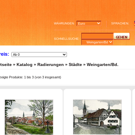
WÄHRUNGEN:
SPRACHEN:
SCHNELLSUCHE:
reis:
tseite
»
Katalog
»
Radierungen
»
Städte
»
Weingarten/Bd.
zeigte Produkte:
1
bis
3
(von
3
insgesamt)