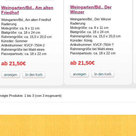
Weingarten/Bd., Der
Weingarten/Bd., Am alten
Winzer
Friedhof
Weingarten/Bd., Der Winzer
Weingarten/Bd., Am alten Friedhof
Radierung
Radierung
Motivgröße: ca. 8 x 11 cm
Motivgröße: ca. 8 x 11 cm
Blattgröße: ca. 18 x 24 cm
Blattgröße: ca. 18 x 24 cm
Rahmengröße: ca. 15,0 x 20,0 cm
Rahmengröße: ca. 15,0 x 20,0 cm
Künstler: König
Künstler: Sommer
Artikelnummer: KVCF-7504-?
Artikelnummer: KVCF-7504-2
Rahmengröße bei Wahl eines
Rahmengröße bei Wahl eines
Passepartouts: ca. 18 x 22 cm
Passepartouts: ca. 18 x 22 cm
ab 21,50€
ab 21,50€
zeigte Produkte:
1
bis
3
(von
3
insgesamt)