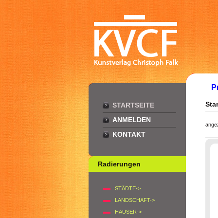
P
Star
STARTSEITE
ANMELDEN
ange
KONTAKT
Radierungen
STÄDTE->
LANDSCHAFT->
HÄUSER->