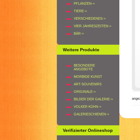
PFLANZEN->
TIERE->
VERSCHIEDENES->
VIER JAHRESZEITEN->
BÄR->
Weitere Produkte
BESONDERE
ANGEBOTE
MORBIDE KUNST
ART-SOUVENIRS
ORIGINALE->
ange
BILDER DER GALERIE->
VOLKER KÜHN->
GALERIESCHIENEN->
Verifizierter Onlineshop