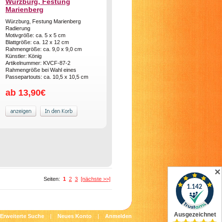
Würzburg, Festung
Marienberg
Würzburg, Festung Marienberg
Radierung
Motivgröße: ca. 5 x 5 cm
Blattgröße: ca. 12 x 12 cm
Rahmengröße: ca. 9,0 x 9,0 cm
Künstler: König
Artikelnummer: KVCF-87-2
Rahmengröße bei Wahl eines
Passepartouts: ca. 10,5 x 10,5 cm
ab 13,90€
✕
Seiten:
1
2
3
[nächste >>]
Erweiterte Suche
|
Neues Konto
|
Anmelden