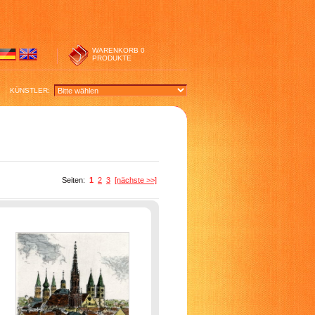
WARENKORB
0
PRODUKTE
KÜNSTLER:
Seiten:
1
2
3
[nächste >>]