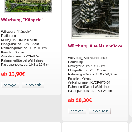
Würzburg, "Käppele"
Würzburg, "Käppele"
Radierung
Motivgröße: ca. 5 x 5 cm
Blattgröße: ca. 12 x 12 cm
Würzburg, Alte Mainbrücke
Rahmengröße: ca. 9,0 x 9,0 cm
Künstler: Sommer
Artikelnummer: KVCF-87-4
Würzburg, Alte Mainbrücke
Rahmengröße bei Wahl eines
Radierung
Passepartouts: ca. 10,5 x 10,5 cm
Motivgröße: ca. 9 x 12 cm
Blattgröße: ca. 20 x 25 cm
ab 13,90€
Rahmengröße: ca. 15,0 x 20,0 cm
Künstler: Peters
Artikelnummer: KVCF-970-34
Rahmengröße bei Wahl eines
Passepartouts: ca. 18 x 24 cm
ab 28,30€