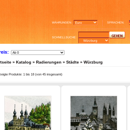
WÄHRUNGEN:
SPRACHEN:
SCHNELLSUCHE:
reis:
tseite
»
Katalog
»
Radierungen
»
Städte
»
Würzburg
zeigte Produkte:
1
bis
18
(von
45
insgesamt)