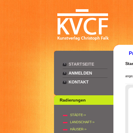
P
Star
STARTSEITE
ANMELDEN
ange
KONTAKT
Radierungen
STÄDTE->
LANDSCHAFT->
HÄUSER->