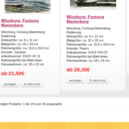
Würzburg, Festung
Würzburg, Festung
Marienberg
Marienberg
Würzburg, Festung Marienberg
Würzburg, Festung Marienberg
Radierung
Radierung
Motivgröße: ca. 9 x 12 cm
Motivgröße: ca. 8 x 11 cm
Blattgröße: ca. 20 x 25 cm
Blattgröße: ca. 18 x 24 cm
Rahmengröße: ca. 15,0 x 20,0 cm
Rahmengröße: ca. 15,0 x 20,0 cm
Künstler: Peters
Künstler: Sommer
Artikelnummer: KVCF-970-37
Artikelnummer: KVCF-97-11
Rahmengröße bei Wahl eines
Rahmengröße bei Wahl eines
Passepartouts: ca. 18 x 24 cm
Passepartouts: ca. 18 x 22 cm
ab 28,30€
ab 21,50€
zeigte Produkte:
1
bis
18
(von
45
insgesamt)