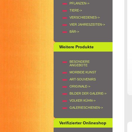
PFLANZEN->
TIERE->
VERSCHIEDENES->
VIER JAHRESZEITEN->
BÄR->
Weitere Produkte
BESONDERE
ANGEBOTE
MORBIDE KUNST
ART-SOUVENIRS
ORIGINALE->
BILDER DER GALERIE->
VOLKER KÜHN->
GALERIESCHIENEN->
Verifizierter Onlineshop