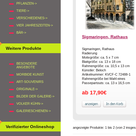
PFLANZEN->
TIERE->
VERSCHIEDENES->
VIER JAHRESZEITEN->
BÄR->
Sigmaringen, Rathaus
Weitere Produkte
Sigmaringen, Rathaus
Radierung
Motivgröße: ca. 5 x 7 cm
Blattgröße: ca. 13 x 18 cm
BESONDERE
Rahmengröße: ca. 10,5 x 13 cm
ANGEBOTE
Künstler: Beloch
MORBIDE KUNST
Artikelnummer: KVCF-C 72488-1
Rahmengröße bei Wahl eines
ART-SOUVENIRS
Passepartouts: ca. 13 x 16,5 cm
ORIGINALE->
ab 17,90€
BILDER DER GALERIE->
VOLKER KÜHN->
GALERIESCHIENEN->
Verifizierter Onlineshop
angezeigte Produkte:
1
bis
2
(von
2
insges