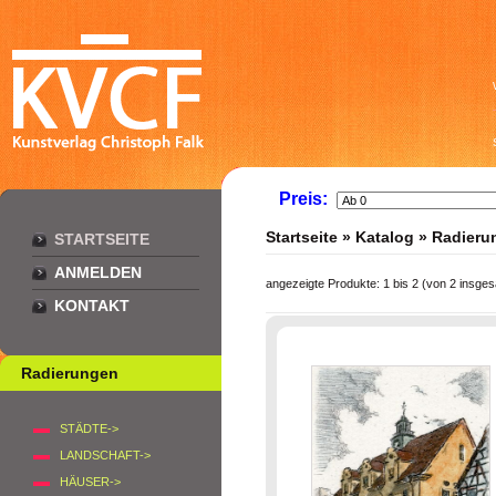
Preis:
Startseite
»
Katalog
»
Radieru
STARTSEITE
ANMELDEN
angezeigte Produkte:
1
bis
2
(von
2
insges
KONTAKT
Radierungen
STÄDTE->
LANDSCHAFT->
HÄUSER->