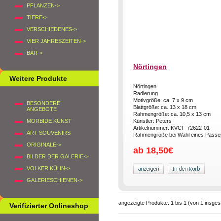
PFLANZEN->
TIERE->
VERSCHIEDENES->
VIER JAHRESZEITEN->
BÄR->
Nörtingen
Weitere Produkte
Nörtingen
Radierung
Motivgröße: ca. 7 x 9 cm
BESONDERE
Blattgröße: ca. 13 x 18 cm
ANGEBOTE
Rahmengröße: ca. 10,5 x 13 cm
MORBIDE KUNST
Künstler: Peters
Artikelnummer: KVCF-72622-01
ART-SOUVENIRS
Rahmengröße bei Wahl eines Passep
ORIGINALE->
ab 18,50€
BILDER DER GALERIE->
VOLKER KÜHN->
GALERIESCHIENEN->
angezeigte Produkte:
1
bis
1
(von
1
insges
Verifizierter Onlineshop