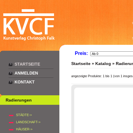
Preis:
Startseite
»
Katalog
»
Radieru
STARTSEITE
ANMELDEN
angezeigte Produkte:
1
bis
1
(von
1
insges
KONTAKT
Radierungen
STÄDTE->
LANDSCHAFT->
HÄUSER->