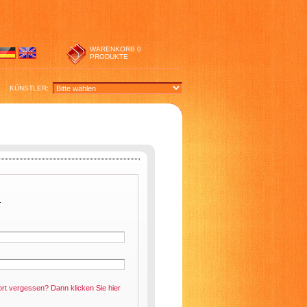
WARENKORB
0
PRODUKTE
KÜNSTLER:
.
ort vergessen? Dann klicken Sie
hier