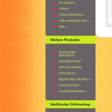
PFLANZEN->
TIERE->
VERSCHIEDENES->
VIER JAHRESZEITEN->
BÄR->
Weitere Produkte
BESONDERE
ANGEBOTE
MORBIDE KUNST
ART-SOUVENIRS
ORIGINALE->
BILDER DER GALERIE->
VOLKER KÜHN->
GALERIESCHIENEN->
Verifizierter Onlineshop