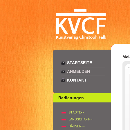
Mel
STARTSEITE
ANMELDEN
KONTAKT
Radierungen
STÄDTE->
LANDSCHAFT->
HÄUSER->