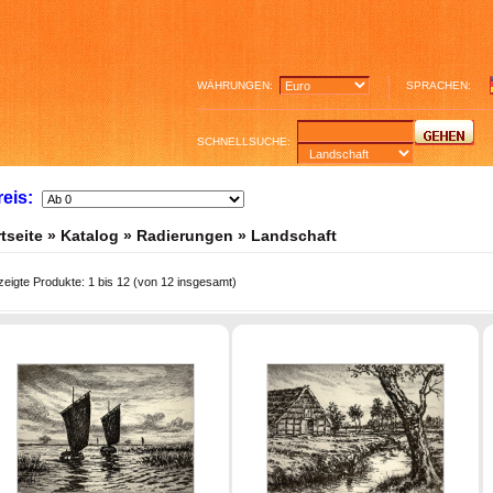
WÄHRUNGEN:
SPRACHEN:
SCHNELLSUCHE:
reis:
tseite
»
Katalog
»
Radierungen
»
Landschaft
zeigte Produkte:
1
bis
12
(von
12
insgesamt)