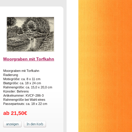
Moorgraben mit Torfkahn
Moorgraben mit Torfkahn
Radierung
Motivgröße: ca. 8 x 11 cm
Blattgröße: ca. 18 x 24 cm
Rahmengröße: ca. 15,0 x 20,0 cm
Künstler: Behrens
Artikelnummer: KVCF-286-3
Rahmengröße bei Wahl eines
Passepartouts: ca. 18 x 22 cm
ab 21,50€