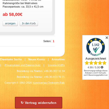
Rahmengröße bei Wahl eines
Passepartouts: ca. 33,5 x 41,5 cm
ab 58,00€
✕
Seiten:
1
Erweiterte Suche
|
Neues Konto
|
Anmelden
|
Privatsphäre und Datenschutz
|
Unsere AGB's
Bestellung via Telefon: +49-30-302 32 34
Bestellung via Telefax: +49-30-813 76 21
Copyright © 1982-2026
Kunstverlag Christoph Falk
.
↻ Vertrag widerrufen