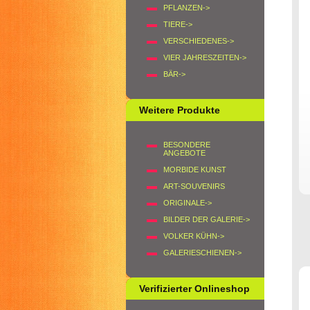
PFLANZEN->
TIERE->
VERSCHIEDENES->
VIER JAHRESZEITEN->
BÄR->
Weitere Produkte
BESONDERE
ANGEBOTE
MORBIDE KUNST
ART-SOUVENIRS
ORIGINALE->
BILDER DER GALERIE->
VOLKER KÜHN->
GALERIESCHIENEN->
Verifizierter Onlineshop