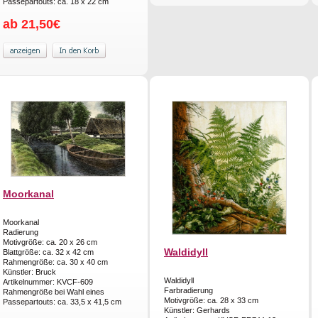
Passepartouts: ca. 18 x 22 cm
ab 21,50€
Moorkanal
Moorkanal
Radierung
Motivgröße: ca. 20 x 26 cm
Waldidyll
Blattgröße: ca. 32 x 42 cm
Rahmengröße: ca. 30 x 40 cm
Künstler: Bruck
Waldidyll
Artikelnummer: KVCF-609
Farbradierung
Rahmengröße bei Wahl eines
Motivgröße: ca. 28 x 33 cm
Passepartouts: ca. 33,5 x 41,5 cm
Künstler: Gerhards