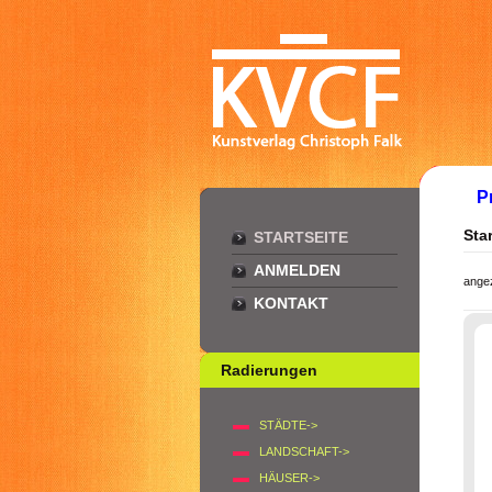
P
Star
STARTSEITE
ANMELDEN
ange
KONTAKT
Radierungen
STÄDTE->
LANDSCHAFT->
HÄUSER->