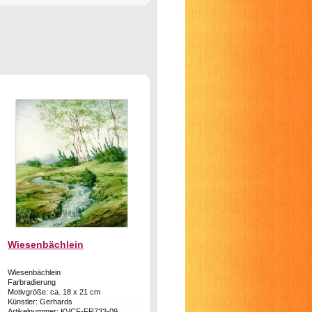
Wiesenbächlein
Wiesenbächlein
Farbradierung
Motivgröße: ca. 18 x 21 cm
Künstler: Gerhards
Artikelnummer: KVCF-FR733-09