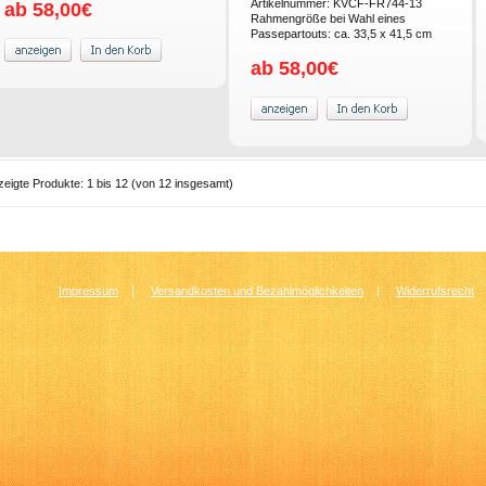
Artikelnummer: KVCF-FR744-13
ab 58,00€
Rahmengröße bei Wahl eines
Passepartouts: ca. 33,5 x 41,5 cm
ab 58,00€
zeigte Produkte:
1
bis
12
(von
12
insgesamt)
Impressum
|
Versandkosten und Bezahlmöglichkeiten
|
Widerrufsrecht