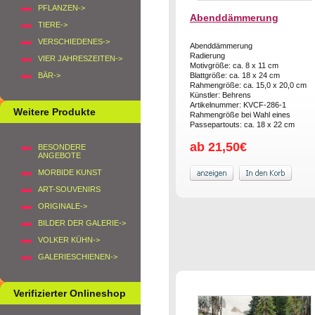
PFLANZEN->
Abenddämmerung
TIERE->
VERSCHIEDENES->
Abenddämmerung
Radierung
VIER JAHRESZEITEN->
Motivgröße: ca. 8 x 11 cm
BÄR->
Blattgröße: ca. 18 x 24 cm
Rahmengröße: ca. 15,0 x 20,0 cm
Künstler: Behrens
Artikelnummer: KVCF-286-1
Weitere Produkte
Rahmengröße bei Wahl eines
Passepartouts: ca. 18 x 22 cm
ab 21,50€
BESONDERE
ANGEBOTE
MORBIDE KUNST
ART-SOUVENIRS
ORIGINALE->
BILDER DER GALERIE->
VOLKER KÜHN->
GALERIESCHIENEN->
Verifizierter Onlineshop