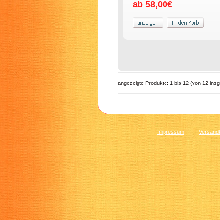
ab 58,00€
angezeigte Produkte:
1
bis
12
(von
12
insg
Impressum
|
Versandk