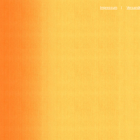
Impressum
|
Versandk