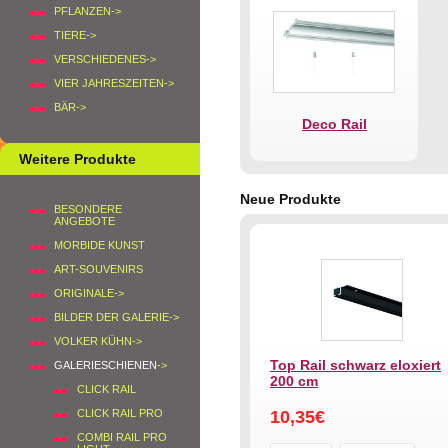
PFLANZEN->
TIERE->
VERSCHIEDENES->
VIER JAHRESZEITEN->
BÄR->
Deco Rail
Weitere Produkte
Neue Produkte
BESONDERE
ANGEBOTE
MORBIDE KUNST
ART-SOUVENIRS
ORIGINALE->
BILDER DER GALERIE->
VOLKER KÜHN->
Top Rail schwarz eloxiert
GALERIESCHIENEN
->
200 cm
CLICK RAIL
CLICK RAIL PRO
10,35€
COMBI RAIL PRO