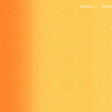
Impressum
|
Versandk