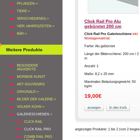
PFLANZEN->
TIERE->
VERSCHIEDENES->
Click Rail Pro Alu
gebürstet 200 cm
VIER JAHRESZEITEN->
BÄR->
Click Rail Pro Galerieschiene
inkl.
Montagematerial
Farbe: Alu gebürstet
Weitere Produkte
Länge der Bilderschiene: 200 cm / 2
m
BESONDERE
Anzahl: 1
ANGEBOTE
Maße: 8,2 x 25 mm
MORBIDE KUNST
Maximales Belastungsgewicht: 50
ART-SOUVENIRS
kg/m
ORIGINALE->
19,00€
BILDER DER GALERIE->
VOLKER KÜHN->
GALERIESCHIENEN
->
CLICK RAIL
CLICK RAIL PRO
angezeigte Produkte:
1
bis
2
(von
2
insges
COMBI RAIL PRO