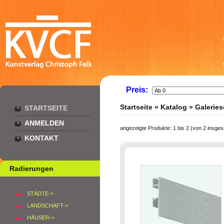
Preis:
Startseite
»
Katalog
»
Galerie
STARTSEITE
ANMELDEN
angezeigte Produkte:
1
bis
2
(von
2
insges
KONTAKT
Radierungen
STÄDTE->
LANDSCHAFT->
HÄUSER->