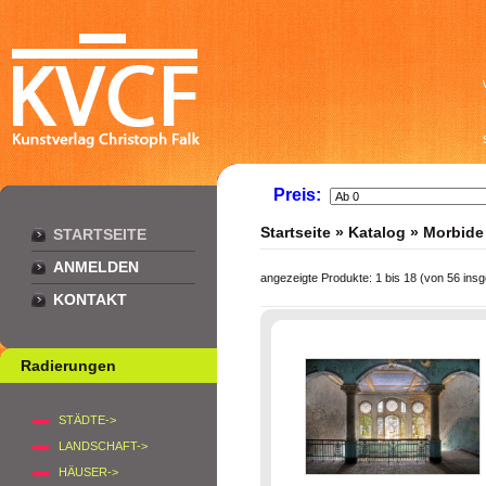
Preis:
Startseite
»
Katalog
»
Morbide
STARTSEITE
ANMELDEN
angezeigte Produkte:
1
bis
18
(von
56
insg
KONTAKT
Radierungen
STÄDTE->
LANDSCHAFT->
HÄUSER->