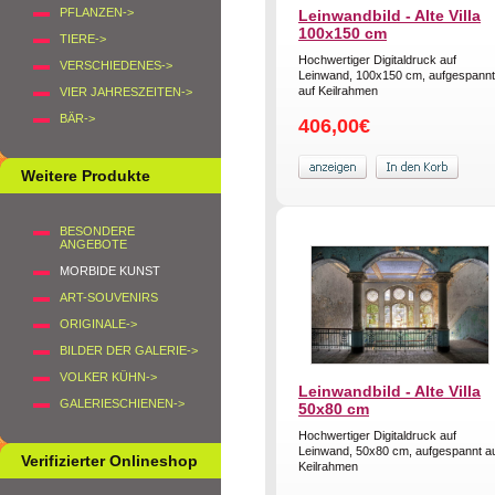
PFLANZEN->
Leinwandbild - Alte Villa
100x150 cm
TIERE->
Hochwertiger Digitaldruck auf
VERSCHIEDENES->
Leinwand, 100x150 cm, aufgespannt
auf Keilrahmen
VIER JAHRESZEITEN->
BÄR->
406,00€
Weitere Produkte
BESONDERE
ANGEBOTE
MORBIDE KUNST
ART-SOUVENIRS
ORIGINALE->
BILDER DER GALERIE->
VOLKER KÜHN->
Leinwandbild - Alte Villa
GALERIESCHIENEN->
50x80 cm
Hochwertiger Digitaldruck auf
Leinwand, 50x80 cm, aufgespannt a
Verifizierter Onlineshop
Keilrahmen