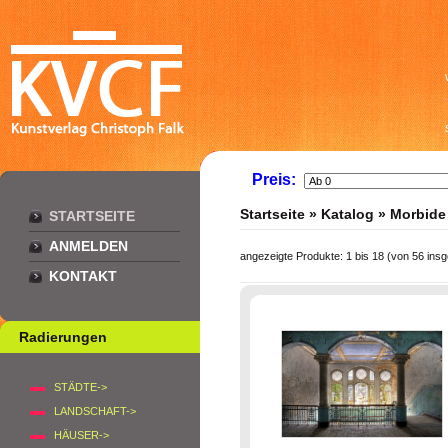
Preis:
Startseite
»
Katalog
»
Morbide
STARTSEITE
ANMELDEN
angezeigte Produkte:
1
bis
18
(von
56
insg
KONTAKT
Radierungen
STÄDTE->
LANDSCHAFT->
HÄUSER->