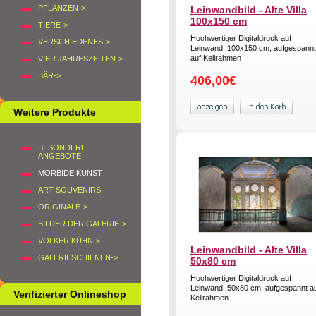
PFLANZEN->
Leinwandbild - Alte Villa
100x150 cm
TIERE->
Hochwertiger Digitaldruck auf
VERSCHIEDENES->
Leinwand, 100x150 cm, aufgespannt
auf Keilrahmen
VIER JAHRESZEITEN->
BÄR->
406,00€
Weitere Produkte
BESONDERE
ANGEBOTE
MORBIDE KUNST
ART-SOUVENIRS
ORIGINALE->
BILDER DER GALERIE->
VOLKER KÜHN->
Leinwandbild - Alte Villa
GALERIESCHIENEN->
50x80 cm
Hochwertiger Digitaldruck auf
Leinwand, 50x80 cm, aufgespannt a
Verifizierter Onlineshop
Keilrahmen