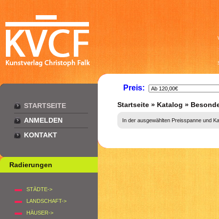
Preis:
Startseite
»
Katalog
»
Besonde
STARTSEITE
ANMELDEN
In der ausgewählten Preisspanne und Kate
KONTAKT
Radierungen
STÄDTE->
LANDSCHAFT->
HÄUSER->