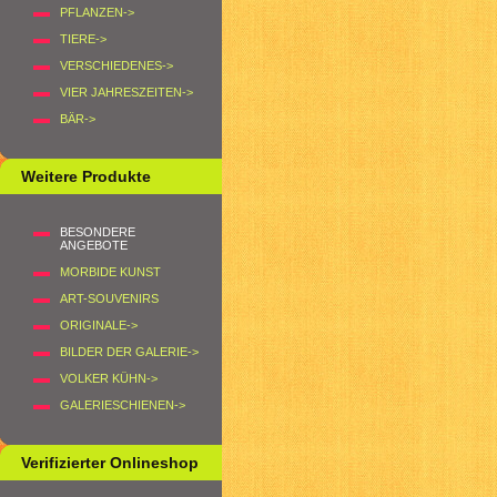
PFLANZEN->
TIERE->
VERSCHIEDENES->
VIER JAHRESZEITEN->
BÄR->
Weitere Produkte
BESONDERE
ANGEBOTE
MORBIDE KUNST
ART-SOUVENIRS
ORIGINALE->
BILDER DER GALERIE->
VOLKER KÜHN->
GALERIESCHIENEN->
Verifizierter Onlineshop