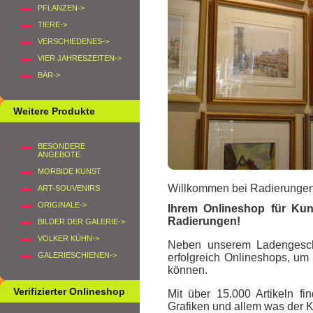
PFLANZEN->
TIERE->
VERSCHIEDENES->
VIER JAHRESZEITEN->
BÄR->
Weitere Produkte
BESONDERE
ANGEBOTE
MORBIDE KUNST
Willkommen bei Radierungen
ART-SOUVENIRS
ORIGINALE->
Ihrem Onlineshop für Kuns
Radierungen
!
BILDER DER GALERIE->
VOLKER KÜHN->
Neben unserem Ladengeschäf
GALERIESCHIENEN->
erfolgreich Onlineshops, um
können.
Verifizierter Onlineshop
Mit über 15.000 Artikeln 
Grafiken und allem was der K