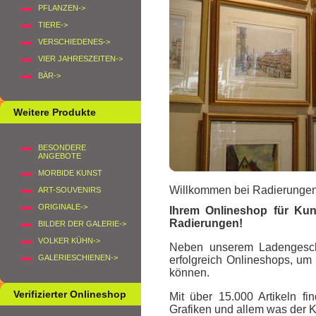
PFLANZEN->
TIERE->
VERSCHIEDENES->
VIER JAHRESZEITEN->
BÄR->
Weitere Produkte
BESONDERE
ANGEBOTE
MORBIDE KUNST
Willkommen bei Radierungen
ART-SOUVENIRS
ORIGINALE->
Ihrem Onlineshop für Kuns
Radierungen
!
BILDER DER GALERIE->
VOLKER KÜHN->
Neben unserem Ladengeschäf
GALERIESCHIENEN->
erfolgreich Onlineshops, um
können.
Verifizierter Onlineshop
Mit über 15.000 Artikeln 
Grafiken und allem was der K