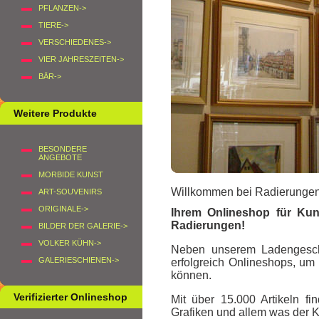
PFLANZEN->
TIERE->
VERSCHIEDENES->
VIER JAHRESZEITEN->
BÄR->
Weitere Produkte
BESONDERE
ANGEBOTE
MORBIDE KUNST
Willkommen bei Radierungen
ART-SOUVENIRS
ORIGINALE->
Ihrem Onlineshop für Kuns
Radierungen
!
BILDER DER GALERIE->
VOLKER KÜHN->
Neben unserem Ladengeschäf
GALERIESCHIENEN->
erfolgreich Onlineshops, um
können.
Verifizierter Onlineshop
Mit über 15.000 Artikeln 
Grafiken und allem was der K