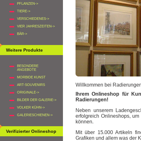
PFLANZEN->
TIERE->
VERSCHIEDENES->
VIER JAHRESZEITEN->
BÄR->
Weitere Produkte
BESONDERE
ANGEBOTE
MORBIDE KUNST
Willkommen bei Radierungen
ART-SOUVENIRS
ORIGINALE->
Ihrem Onlineshop für Kuns
Radierungen
!
BILDER DER GALERIE->
VOLKER KÜHN->
Neben unserem Ladengeschäf
GALERIESCHIENEN->
erfolgreich Onlineshops, um
können.
Verifizierter Onlineshop
Mit über 15.000 Artikeln 
Grafiken und allem was der K