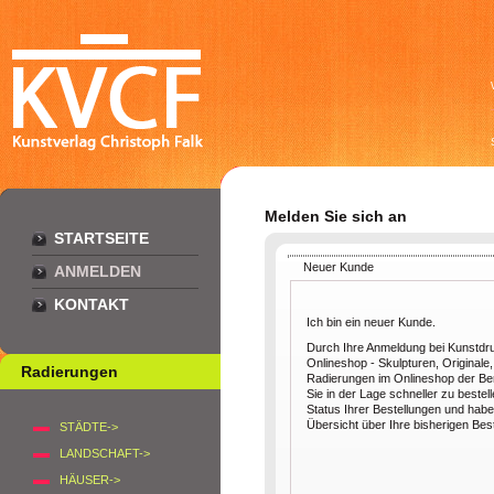
Melden Sie sich an
STARTSEITE
Neuer Kunde
ANMELDEN
KONTAKT
Ich bin ein neuer Kunde.
Durch Ihre Anmeldung bei Kunstdr
Onlineshop - Skulpturen, Originale,
Radierungen
Radierungen im Onlineshop der Berl
Sie in der Lage schneller zu bestel
Status Ihrer Bestellungen und habe
Übersicht über Ihre bisherigen Bes
STÄDTE->
LANDSCHAFT->
HÄUSER->