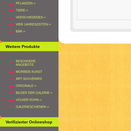
PFLANZEN->
TIERE->
VERSCHIEDENES->
VIER JAHRESZEITEN->
BÄR->
Weitere Produkte
BESONDERE
ANGEBOTE
MORBIDE KUNST
ART-SOUVENIRS
ORIGINALE->
BILDER DER GALERIE->
VOLKER KÜHN->
GALERIESCHIENEN->
Verifizierter Onlineshop