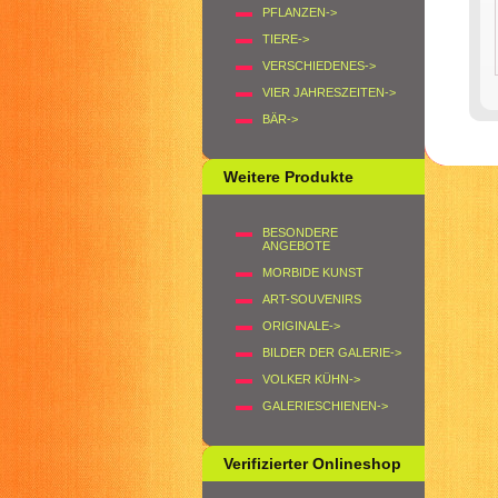
PFLANZEN->
TIERE->
VERSCHIEDENES->
VIER JAHRESZEITEN->
BÄR->
Weitere Produkte
BESONDERE
ANGEBOTE
MORBIDE KUNST
ART-SOUVENIRS
ORIGINALE->
BILDER DER GALERIE->
VOLKER KÜHN->
GALERIESCHIENEN->
Verifizierter Onlineshop