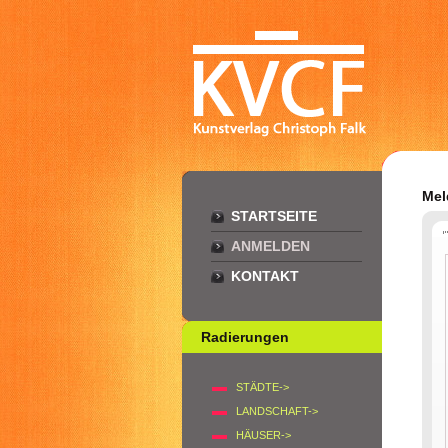
Mel
STARTSEITE
ANMELDEN
KONTAKT
Radierungen
STÄDTE->
LANDSCHAFT->
HÄUSER->