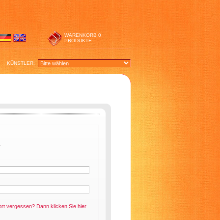
WARENKORB
0
PRODUKTE
KÜNSTLER:
.
ort vergessen? Dann klicken Sie
hier