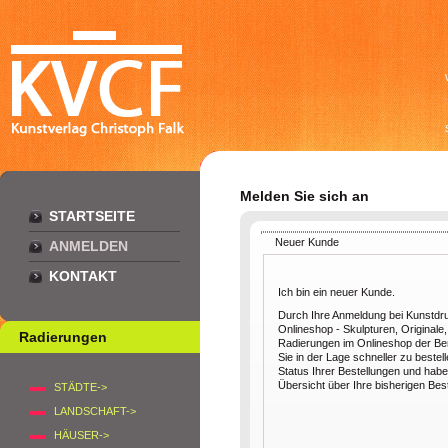
Melden Sie sich an
STARTSEITE
Neuer Kunde
ANMELDEN
KONTAKT
Ich bin ein neuer Kunde.
Durch Ihre Anmeldung bei Kunstdr
Onlineshop - Skulpturen, Originale,
Radierungen
Radierungen im Onlineshop der Berl
Sie in der Lage schneller zu bestel
Status Ihrer Bestellungen und habe
Übersicht über Ihre bisherigen Bes
STÄDTE->
LANDSCHAFT->
HÄUSER->