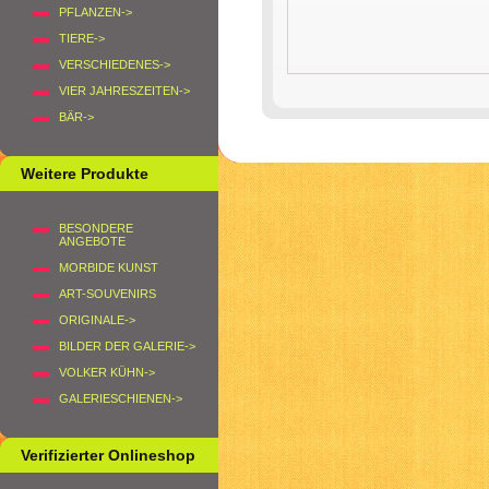
PFLANZEN->
TIERE->
VERSCHIEDENES->
VIER JAHRESZEITEN->
BÄR->
Weitere Produkte
BESONDERE
ANGEBOTE
MORBIDE KUNST
ART-SOUVENIRS
ORIGINALE->
BILDER DER GALERIE->
VOLKER KÜHN->
GALERIESCHIENEN->
Verifizierter Onlineshop